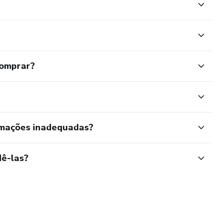
comprar?
rmações inadequadas?
ê-las?