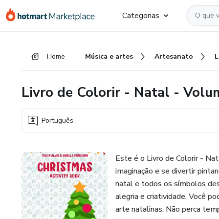
Ir
Ir
Ir
Categorias
para
para
para
o
o
o
conteúdo
pagamento
rodapé
Home
Música e artes
Artesanato
principal
Livro de Colorir - Natal - Volu
Português
Este é o Livro de Colorir - Na
imaginação e se divertir pinta
natal e todos os símbolos de
alegria e criatividade. Você po
arte natalinas. Não perca temp