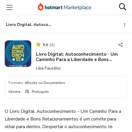
Ir
Ir
Ir
para
para
para
o
o
o
conteúdo
pagamento
rodapé
Livro Digital: Autoconhecimento - Um Caminho Para a Liberdade e Bons Relacionamentos
principal
5.0
(
2
)
Livro Digital: Autoconhecimento - Um
Caminho Para a Liberdade e Bons
Relacionamentos
Léia Faustino
Formato
:
eBooks ou Documentos
Idioma
:
Português
O Livro Digital: Autoconhecimento - Um Caminho Para a
Liberdade e Bons Relacionamentos é um convite para
olhar para dentro. Despertar o autoconhecimento te