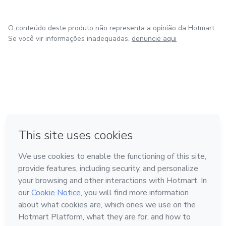
O conteúdo deste produto não representa a opinião da Hotmart.
Se você vir informações inadequadas,
denuncie aqui
em Bogotá
em Amsterdam
em Madrid
na Cidade do México
Feito com
❤
em Belo Horizonte
Conheça a Hotmart
Idioma