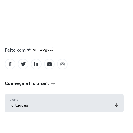
em Amsterdam
em Madrid
em Bogotá
Feito com
❤
em Belo Horizonte
na Cidade do México
Conheça a Hotmart
Idioma
Português