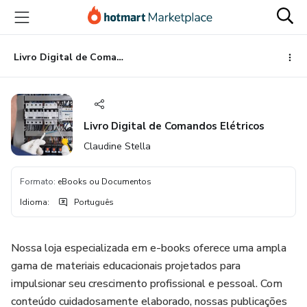
Ir
Ir
Ir
para
para
para
o
o
o
conteúdo
pagamento
rodapé
Livro Digital de Comandos Elétricos
principal
Livro Digital de Comandos Elétricos
Claudine Stella
Formato
:
eBooks ou Documentos
Idioma
:
Português
Nossa loja especializada em e-books oferece uma ampla
gama de materiais educacionais projetados para
impulsionar seu crescimento profissional e pessoal. Com
conteúdo cuidadosamente elaborado, nossas publicações