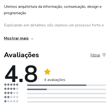
Unimos arquitetura da informação, comunicação, design e
programação
Explicando em detalhes, nós criamos um processo forte e
consistente para conquistar resultados para os nossos
clientes de Inbound Marketing.
Mostrar mais
Quando em conjunto, nossos produtos se tornam ainda
Avaliações
Filtrar
mais poderosos, atuando sobre todas as etapas do seu
4.8
negócio.
A solução ideal para o seu negócio digital, temos um
4 avaliações
especialista para cada tipo de negócio.