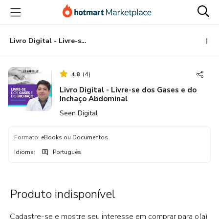
Ir
Ir
Ir
para
para
para
o
o
o
conteúdo
pagamento
rodapé
Livro Digital - Livre-se dos Gases e do Inchaço Abdominal
principal
4.8
(
4
)
Livro Digital - Livre-se dos Gases e do
Inchaço Abdominal
Seen Digital
Formato
:
eBooks ou Documentos
Idioma
:
Português
Produto indisponível
Cadastre-se e mostre seu interesse em comprar para o(a)