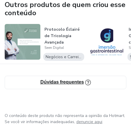
Outros produtos de quem criou esse
conteúdo
Protocolo Éclairé
I
de Tricologia
G
Avançada
Seen Digital
S
D
Negócios e Carreira
Dúvidas frequentes
O conteúdo deste produto não representa a opinião da Hotmart.
Se você vir informações inadequadas,
denuncie aqui