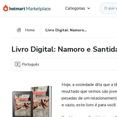
Ir
Ir
Ir
Categorias
para
para
para
o
o
o
conteúdo
pagamento
rodapé
Home
Livro Digital: Namoro e Santidade!
principal
Livro Digital: Namoro e Santid
Português
Hoje, a sociedade dita que a
resultado que vemos são jove
pesadas de um relacionamento
e vazio, este livro é para você.