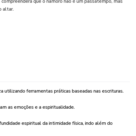
ê compreenderá que o namoro não é um passatempo, mas
 altar.
 é o santuário do Espírito Santo.
nças de sangue" feitas fora do tempo.
ter a pureza enquanto espera pelo casamento.
xiste um caminho de arrependimento e restauração para a
za utilizando ferramentas práticas baseadas nas escrituras.
tam as emoções e a espiritualidade.
undo e comece a viver a vontade perfeita de Deus!
ndidade espiritual da intimidade física, indo além do