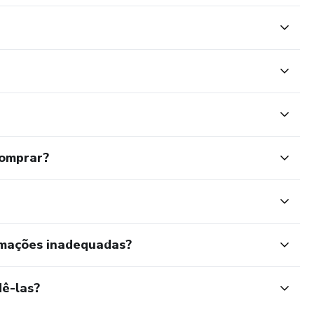
comprar?
rmações inadequadas?
ê-las?