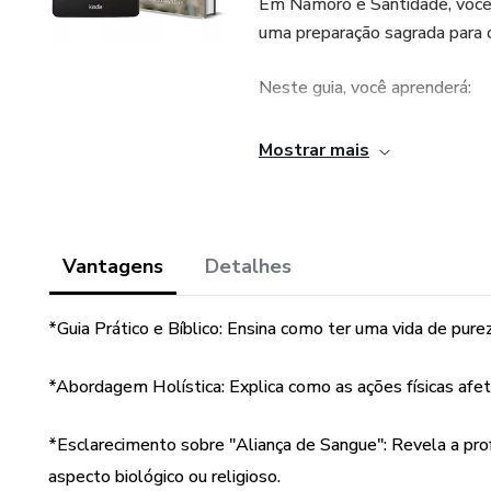
Em Namoro e Santidade, voc
uma preparação sagrada para o
Neste guia, você aprenderá:
*Como proteger seu corpo, que
Mostrar mais
*O perigo espiritual das "alia
*10 passos práticos para man
Vantagens
Detalhes
Não importa o seu passado; e
*Guia Prático e Bíblico: Ensina como ter uma vida de pure
sua aliança com Deus.
*Abordagem Holística: Explica como as ações físicas afe
Pare de seguir as regras do m
*Esclarecimento sobre "Aliança de Sangue": Revela a profu
aspecto biológico ou religioso.