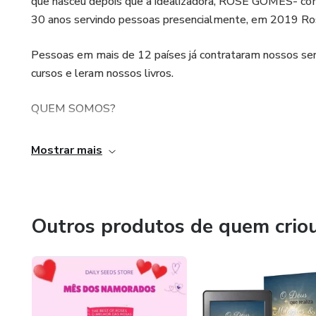
que nasceu depois que a idealizadora, ROSE GOMES- como 
30 anos servindo pessoas presencialmente, em 2019 Rose
Pessoas em mais de 12 países já contrataram nossos servi
cursos e leram nossos livros.
QUEM SOMOS?
• Roseli F. G. F. Gomes: assistente social, empresária, gh
Mostrar mais
idealizadora do Projeto Sementes Diárias de Fé. Com fo
e Escrita, e na área de desenvolvimento humano.
• A Dra. Gleicy Maely Manzatto: farmacêutica, pós-gradua
Outros produtos de quem crio
produtora de cursos. Coparticipante do Projeto Sementes 
NOSSO PROPÓSITO : Proporcionar transformação na vida d
disso, despertar o DNA divino, os dons e talentos ineren
semelhança de Deus.