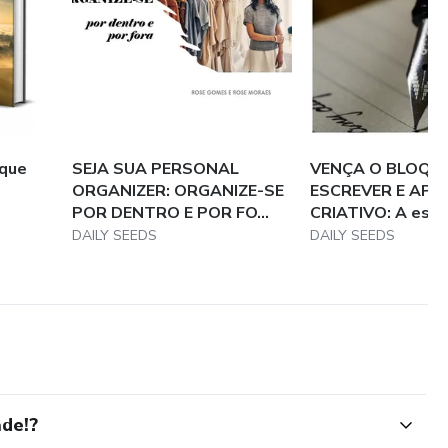
uírem não apenas um livro, mas um legado. Além disso, por
ua melhor versão.
 proporcionar conhecimento que transforma.
 que
SEJA SUA PERSONAL
VENÇA O BLOQUE
ORGANIZER: ORGANIZE-SE
ESCREVER E APR
AMILIA E AO PRÓXIMO.
POR DENTRO E POR FO...
CRIATIVO: A esc..
DAILY SEEDS
DAILY SEEDS
iar teoria e prática para entregar a todos uma semente de
com o uso de ferramentas de conhecimento e
ade!?