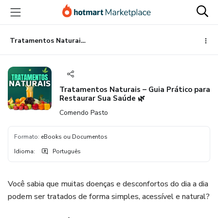
Ir
Ir
Ir
para
para
para
o
o
o
conteúdo
pagamento
rodapé
Tratamentos Naturais – Guia Prático para Restaurar Sua Saúde 🌿
principal
Tratamentos Naturais – Guia Prático para
Restaurar Sua Saúde 🌿
Comendo Pasto
Formato
:
eBooks ou Documentos
Idioma
:
Português
Você sabia que muitas doenças e desconfortos do dia a dia
podem ser tratados de forma simples, acessível e natural?