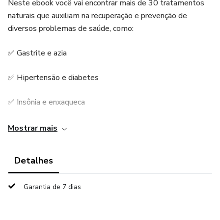
Neste ebook você vai encontrar mais de 30 tratamentos
naturais que auxiliam na recuperação e prevenção de
diversos problemas de saúde, como:
✅ Gastrite e azia
✅ Hipertensão e diabetes
✅ Insônia e enxaqueca
✅ Infecções urinárias e respiratórias
Mostrar mais
✅ Problemas de articulação e circulação
Detalhes
✅ E muito mais!
Garantia de 7 dias
📖 Cada capítulo traz receitas, indicações e orientações
baseadas em alimentação viva, ervas medicinais e recursos