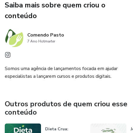
naturais que podem transformar sua saúde sem depender
Saiba mais sobre quem criou o
de tantos medicamentos.
conteúdo
✨ Ideal para quem busca uma vida mais saudável,
equilibrada e longe das doenças.
Comendo Pasto
7 Ano Hotmarter
👉 Adquira agora seu ebook Tratamentos Naturais e
descubra como pequenos hábitos podem gerar grandes
mudanças no seu corpo e bem-estar!
Somos uma agência de lançamentos focada em ajudar
especialistas a lançarem cursos e produtos digitais.
⠀⠀⠀⠀⠀⠀⠀⠀⠀⠀⠀⠀⠀⠀⠀⠀⠀⠀⠀⠀⠀⠀⠀⠀⠀⠀⠀⠀⠀⠀⠀⠀⠀⠀⠀⠀
Outros produtos de quem criou esse
conteúdo
Dieta Crua:
J