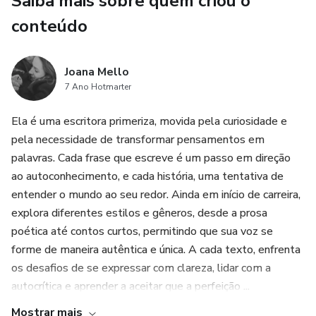
Saiba mais sobre quem criou o
resistió el tiempo.
conteúdo
Cuando el diagnóstico de cáncer de páncreas interrumpe el
futuro que imaginaron, Joana descubre que el amor
Joana Mello
verdadero no reside solo en los días felices, sino también
7 Ano Hotmarter
en la permanencia, el cuidado y la despedida.
Ela é uma escritora primeriza, movida pela curiosidade e
Inglês
pela necessidade de transformar pensamentos em
palavras. Cada frase que escreve é um passo em direção
Joana and Marcos met when they were young, when life
ao autoconhecimento, e cada história, uma tentativa de
was just a promise and love, an unknown territory. What
entender o mundo ao seu redor. Ainda em início de carreira,
began with a simple encounter transformed into a story
explora diferentes estilos e gêneros, desde a prosa
built with daily choices, shared dreams, children, plans, and
poética até contos curtos, permitindo que sua voz se
a partnership that withstood time.
forme de maneira autêntica e única. A cada texto, enfrenta
os desafios de se expressar com clareza, lidar com a
When the diagnosis of pancreatic cancer interrupts the
autocrítica e aprender a aceitar que a perfeição ...
future they imagined, Joana discovers that true love
resides not only in happy days, but also in permanence,
Mostrar mais