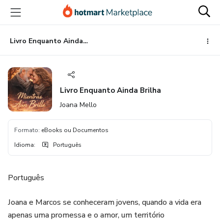
Ir
Ir
Ir
para
para
para
o
o
o
conteúdo
pagamento
rodapé
Livro Enquanto Ainda Brilha
principal
Livro Enquanto Ainda Brilha
Joana Mello
Formato
:
eBooks ou Documentos
Idioma
:
Português
Português
Joana e Marcos se conheceram jovens, quando a vida era
apenas uma promessa e o amor, um território