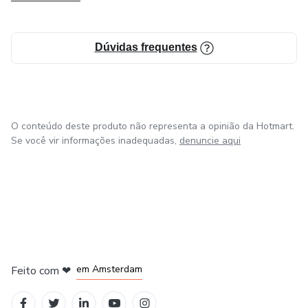
care, and farewell.
Dúvidas frequentes
O conteúdo deste produto não representa a opinião da Hotmart.
Se você vir informações inadequadas,
denuncie aqui
em Madrid
em Amsterdam
Feito com
❤
em Belo Horizonte
na Cidade do México
em Bogotá