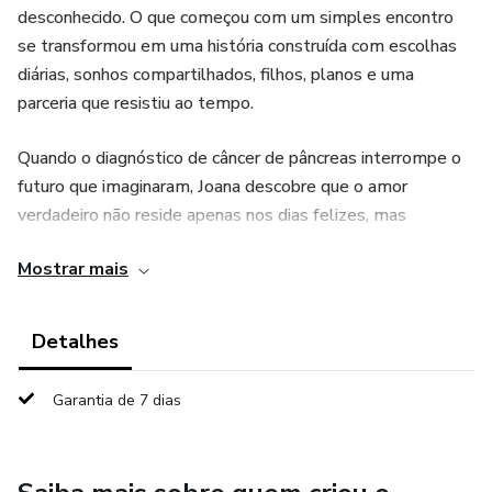
desconhecido. O que começou com um simples encontro
se transformou em uma história construída com escolhas
diárias, sonhos compartilhados, filhos, planos e uma
parceria que resistiu ao tempo.
Quando o diagnóstico de câncer de pâncreas interrompe o
futuro que imaginaram, Joana descobre que o amor
verdadeiro não reside apenas nos dias felizes, mas
também na permanência, no cuidado e na despedida.
Mostrar mais
Espanhol
Detalhes
Joana y Marcos se conocieron siendo jóvenes, cuando la
vida era solo una promesa y el amor, un territorio
Garantia de 7 dias
desconocido. Lo que comenzó con un simple encuentro se
transformó en una historia construida con elecciones diarias,
sueños compartidos, hijos, planes y una sociedad que