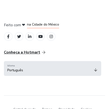
em Bogotá
em Amsterdam
em Madrid
na Cidade do México
Feito com
❤
em Belo Horizonte
Conheça a Hotmart
Idioma
Português