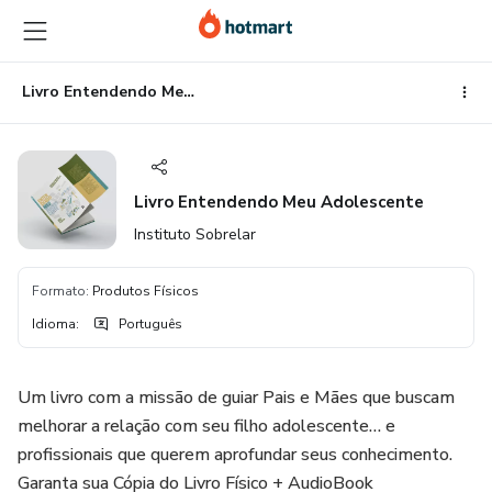
Ir
Ir
Ir
para
para
para
o
o
o
conteúdo
pagamento
rodapé
Livro Entendendo Meu Adolescente
principal
Livro Entendendo Meu Adolescente
Instituto Sobrelar
Formato
:
Produtos Físicos
Idioma
:
Português
Um livro com a missão de guiar Pais e Mães que buscam
melhorar a relação com seu filho adolescente… e
profissionais que querem aprofundar seus conhecimento.
Garanta sua Cópia do Livro Físico + AudioBook