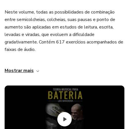
Neste volume, todas as possibilidades de combinação
entre semicolcheias, colcheias, suas pausas e ponto de
aumento são aplicadas em estudos de leitura, escrita,
levadas e viradas, que evoluem a dificuldade
gradativamente. Contém 617 exercícios acompanhados de
faixas de áudio.
Escutar, cantar, ler, tocar, criar e escrever é a didática aqui
Mostrar mais
aplicada. Vocabulário e fluência musical são os resultados
aos quais o estudante chegará com a prática de leitura de
arranjos para bateria e de ditados rítmicos para o
desenvolvimento da percepção e escrita musical.