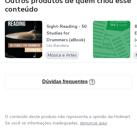
Outros produtos de quem criou esse
conteúdo
Sight-Reading - 50
B
Studies for
E
Drummers (eBook)
(
Léo Bandeira
L
Música e Artes
Dúvidas frequentes
O conteúdo deste produto não representa a opinião da Hotmart.
Se você vir informações inadequadas,
denuncie aqui