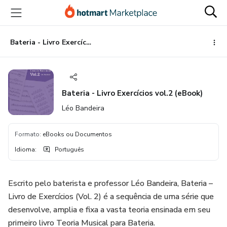
Ir
Ir
Ir
para
para
para
o
o
o
conteúdo
pagamento
rodapé
Bateria - Livro Exercícios vol.2 (eBook)
principal
Bateria - Livro Exercícios vol.2 (eBook)
Léo Bandeira
Formato
:
eBooks ou Documentos
Idioma
:
Português
Escrito pelo baterista e professor Léo Bandeira, Bateria –
Livro de Exercícios (Vol. 2) é a sequência de uma série que
desenvolve, amplia e fixa a vasta teoria ensinada em seu
primeiro livro Teoria Musical para Bateria.