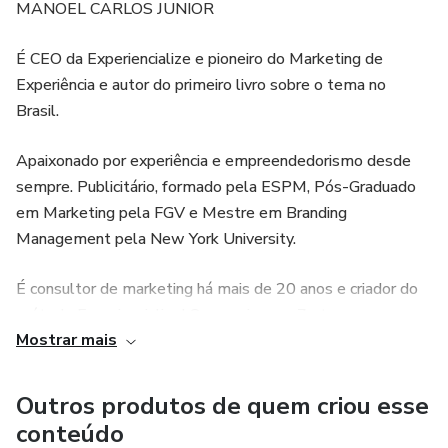
MANOEL CARLOS JUNIOR
- E mais, muito mais...
É CEO da Experiencialize e pioneiro do Marketing de
Experiência e autor do primeiro livro sobre o tema no
Brasil.
Apaixonado por experiência e empreendedorismo desde
sempre. Publicitário, formado pela ESPM, Pós-Graduado
em Marketing pela FGV e Mestre em Branding
Management pela New York University.
É consultor de marketing há mais de 20 anos e criador do
método Experiencialize! Que ensina em 7 etapas como as
Mostrar mais
empresas podem criar um relacionamento afetivo com
seus clientes e criando, dessa forma, um forte e decisivo
diferencial competitivo.
Outros produtos de quem criou esse
conteúdo
Pioneiro do Marketing de Experiência no Brasil, autor do 1º