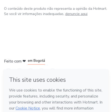
O conteúdo deste produto não representa a opinião da Hotmart.
Se você vir informações inadequadas,
denuncie aqui
em Amsterdam
em Madrid
em Bogotá
Feito com
❤
em Belo Horizonte
na Cidade do México
Conheça a Hotmart
Idioma
Português