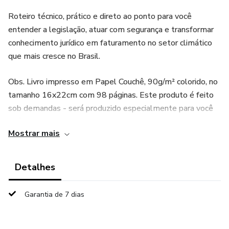
Roteiro técnico, prático e direto ao ponto para você
entender a legislação, atuar com segurança e transformar
conhecimento jurídico em faturamento no setor climático
que mais cresce no Brasil.
Obs. Livro impresso em Papel Couchê, 90g/m² colorido, no
tamanho 16x22cm com 98 páginas. Este produto é feito
sob demandas - será produzido especialmente para você
após a compra. Por isso, o prazo de entrega pode levar
Mostrar mais
alguns dias. Essa abordagem reduz desperdícios e
estoques excedentes, contribuindo para uma produção
mais sustentável e alinhada com boas práticas de ESG.
Detalhes
Garantia de 7 dias