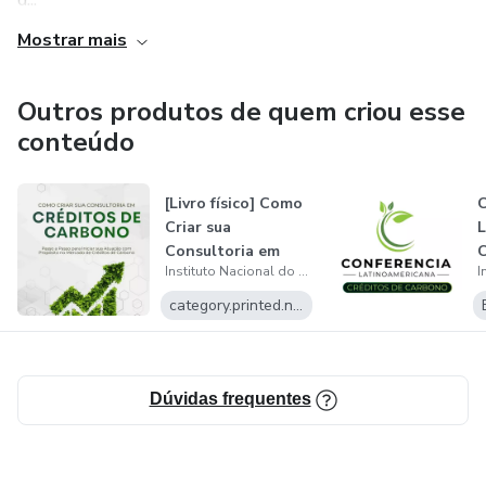
d...
Mostrar mais
Outros produtos de quem criou esse
conteúdo
[Livro físico] Como
C
Criar sua
L
Consultoria em
C
Instituto Nacional do Crédito de Carbono
Créditos de Car...
category.printed.name
Dúvidas frequentes