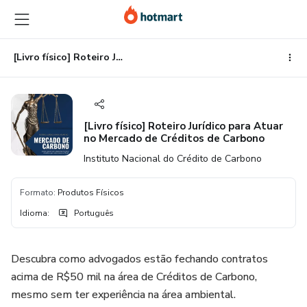
Ir
Ir
Ir
para
para
para
o
o
o
conteúdo
pagamento
rodapé
[Livro físico] Roteiro Jurídico para Atuar no Mercado de Créditos de Carbono
principal
[Livro físico] Roteiro Jurídico para Atuar
no Mercado de Créditos de Carbono
Instituto Nacional do Crédito de Carbono
Formato
:
Produtos Físicos
Idioma
:
Português
Descubra como advogados estão fechando contratos
acima de R$50 mil na área de Créditos de Carbono,
mesmo sem ter experiência na área ambiental.