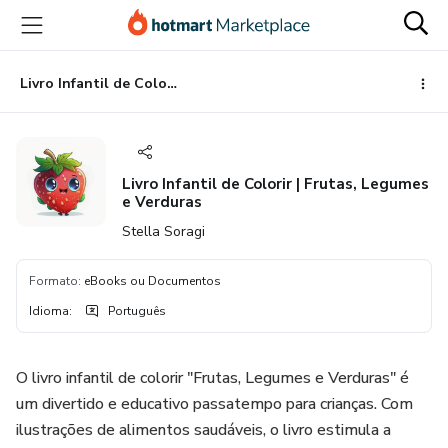
Ir
Ir
Ir
para
para
para
o
o
o
conteúdo
pagamento
rodapé
Livro Infantil de Colorir | Frutas, Legumes e Verduras
principal
Livro Infantil de Colorir | Frutas, Legumes
e Verduras
Stella Soragi
Formato
:
eBooks ou Documentos
Idioma
:
Português
O livro infantil de colorir "Frutas, Legumes e Verduras" é
um divertido e educativo passatempo para crianças. Com
ilustrações de alimentos saudáveis, o livro estimula a