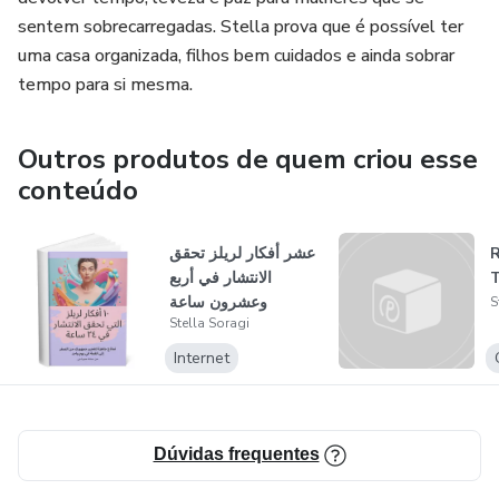
sentem sobrecarregadas. Stella prova que é possível ter
uma casa organizada, filhos bem cuidados e ainda sobrar
tempo para si mesma.
Outros produtos de quem criou esse
conteúdo
عشر أفكار لريلز تحقق
R
الانتشار في أربع
وعشرون ساعة
S
Stella Soragi
Internet
Dúvidas frequentes