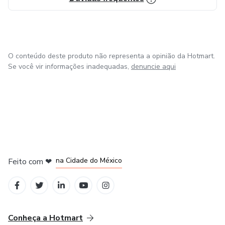
O conteúdo deste produto não representa a opinião da Hotmart.
Se você vir informações inadequadas,
denuncie aqui
em Bogotá
em Amsterdam
em Madrid
na Cidade do México
Feito com
❤
em Belo Horizonte
Conheça a Hotmart