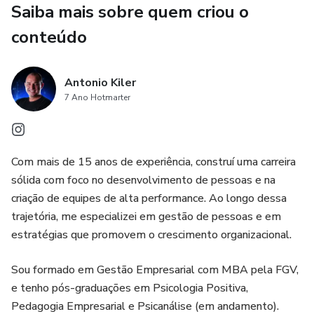
Saiba mais sobre quem criou o
Mais do que uma leitura, é um convite para descobrir
conteúdo
ferramentas práticas que ajudam a enfrentar adversidades
e a viver de forma plena, saudável e com liberdade
Antonio Kiler
emocional.
7 Ano Hotmarter
Com mais de 15 anos de experiência, construí uma carreira
sólida com foco no desenvolvimento de pessoas e na
criação de equipes de alta performance. Ao longo dessa
trajetória, me especializei em gestão de pessoas e em
estratégias que promovem o crescimento organizacional.
Sou formado em Gestão Empresarial com MBA pela FGV,
e tenho pós-graduações em Psicologia Positiva,
Pedagogia Empresarial e Psicanálise (em andamento).