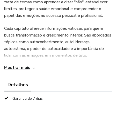
trata de temas como aprender a dizer "não", estabelecer
limites, proteger a saúde emocional e compreender o
papel das emoções no sucesso pessoal e profissional.
Cada capítulo oferece informações valiosas para quem
busca transformação e crescimento interior. São abordados
tópicos como autoconhecimento, autoliderança,
autoestima, o poder do autocuidado e a importância de
lidar com as emoções em momentos de luto.
Mostrar mais
O livro também explora a influência da inteligência
emocional na saúde mental, nos relacionamentos e na
liderança.
Detalhes
Em um mundo repleto de desafios, esta coletânea propõe
Garantia de 7 dias
uma nova perspectiva sobre sucesso, superação de limites,
comunicação empática, equilíbrio emocional e a conexão
com o feminino.