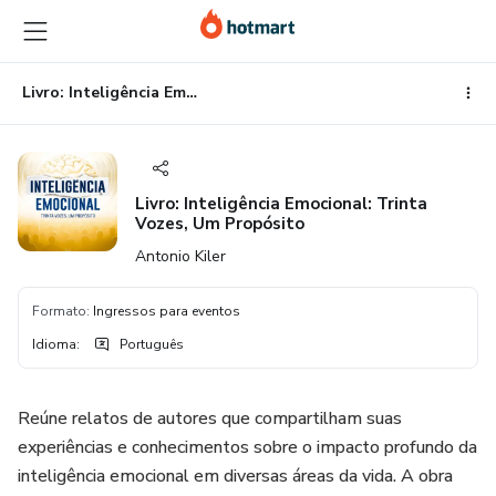
Ir
Ir
Ir
para
para
para
o
o
o
conteúdo
pagamento
rodapé
Livro: Inteligência Emocional: Trinta Vozes, Um Propósito
principal
Livro: Inteligência Emocional: Trinta
Vozes, Um Propósito
Antonio Kiler
Formato
:
Ingressos para eventos
Idioma
:
Português
Reúne relatos de autores que compartilham suas
experiências e conhecimentos sobre o impacto profundo da
inteligência emocional em diversas áreas da vida. A obra