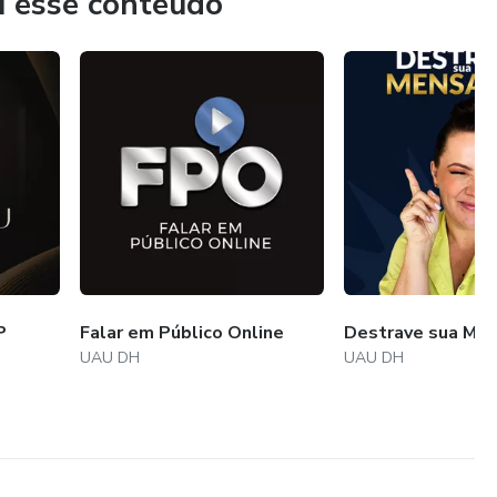
u esse conteúdo
P
Falar em Público Online
Destrave sua Me
UAU DH
UAU DH