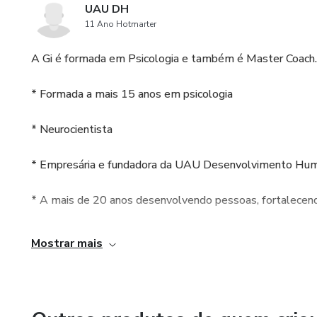
UAU DH
11 Ano Hotmarter
A Gi é formada em Psicologia e também é Master Coach.
* Formada a mais 15 anos em psicologia
* Neurocientista
* Empresária e fundadora da UAU Desenvolvimento Hu
* A mais de 20 anos desenvolvendo pessoas, fortalecen
* Ministra treinamentos a mais de 20 anos formando mul
Mostrar mais
compartilhando conteúdos da psicologia de forma que es
* É apaixonada em desenvolver as pessoas a vencerem se
através da oratória, do autoconhecimento e do Desenvo