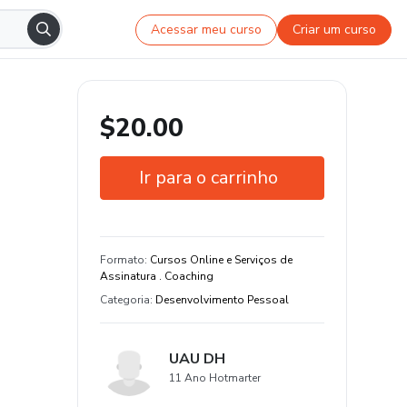
Acessar meu curso
Criar um curso
$20.00
Ir para o carrinho
Garantia de 7 dias
Estude do seu jeito e em qualquer
Formato
:
Cursos Online e Serviços de
dispositivo
Assinatura . Coaching
Categoria
:
Desenvolvimento Pessoal
+900 estudantes
UAU DH
11 Ano Hotmarter