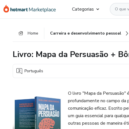
Ir
Ir
Ir
Categorias
para
para
para
o
o
o
conteúdo
pagamento
rodapé
Home
Carreira e desenvolvimento pessoal
principal
Livro: Mapa da Persuasão + B
Português
O livro "Mapa da Persuasão" 
profundamente no campo da psi
comunicação eficaz. Escrito pe
um guia essencial para qualque
outras pessoas de maneira ét