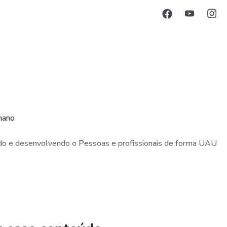
mano
do e desenvolvendo o Pessoas e profissionais de forma UAU
tiplicadores em empresas, fortalecendo times e
ses conhecimentos sejam aplicados a vida
us obstáculos e leva-las a realizarem seus objetivos
lvimento Pessoal