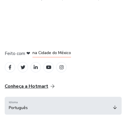
em Bogotá
em Amsterdam
em Madrid
na Cidade do México
Feito com
❤
em Belo Horizonte
Conheça a Hotmart
Idioma
Português