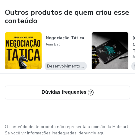
Outros produtos de quem criou esse
conteúdo
Negociação Tática
[
C
Jean Baú
T
J
Desenvolvimento Pessoal
Dúvidas frequentes
O conteúdo deste produto não representa a opinião da Hotmart.
Se você vir informações inadequadas,
denuncie aqui