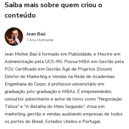
Saiba mais sobre quem criou o
Ano: 2025
conteúdo
Edição: 1ª edição
Jean Baú
Editora: Iniciativa Editorial
7 Ano Hotmarter
Jean Michel Baú é formado em Publicidade, e Mestre em
Dimensões: 14cm x 21cm x 3cm
Administração pela UCS-RS. Possui MBA em Gestão pela
Peso: 155gr
FGV. Certificado em Gestão Ágil de Projetos (Scrum).
Diretor de Marketing e Vendas na Rede de Academias
ISBN: 978-6598391928
Engenharia do Corpo, é professor universitário em
graduação, pós-graduação e MBAs. É empreendedor,
consultor, palestrante e autor de livros como "Negociação
Tática" e "A Batalha do Meio Segundo". Atua em
marketing, gestão e vendas auxiliando empresas de todos
os portes do Brasil, Estados Unidos e Portugal.