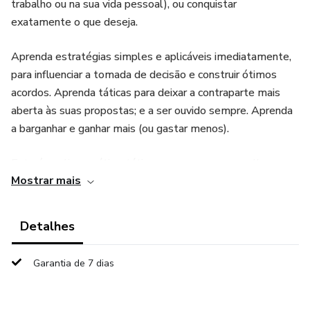
trabalho ou na sua vida pessoal), ou conquistar
exatamente o que deseja.
Aprenda estratégias simples e aplicáveis imediatamente,
para influenciar a tomada de decisão e construir ótimos
acordos. Aprenda táticas para deixar a contraparte mais
aberta às suas propostas; e a ser ouvido sempre. Aprenda
a barganhar e ganhar mais (ou gastar menos).
Este é um livro prático, tático, para quem quer melhorar
Mostrar mais
suas habilidades de negociação e transformar objeções em
vantagem.
Detalhes
---------
Garantia de 7 dias
Páginas: 108
Tipo: Brochura