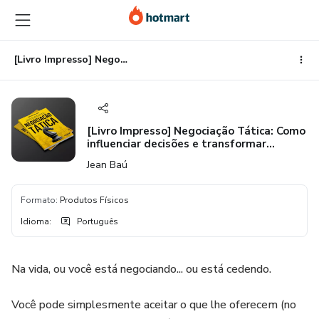
Ir
Ir
Ir
para
para
para
o
o
o
conteúdo
pagamento
rodapé
[Livro Impresso] Negociação Tática: Como influenciar decisões e transformar objeções em vantagem [Envio: Correios]
principal
[Livro Impresso] Negociação Tática: Como
influenciar decisões e transformar
objeções em vantagem [Envio: Correios]
Jean Baú
Formato
:
Produtos Físicos
Idioma
:
Português
Na vida, ou você está negociando... ou está cedendo.
Você pode simplesmente aceitar o que lhe oferecem (no