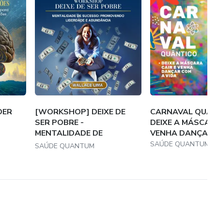
DER
[WORKSHOP] DEIXE DE
CARNAVAL QUÂN
SER POBRE -
DEIXE A MÁSCARA
MENTALIDADE DE
VENHA DANÇAR C
SUCESSO: PROM...
SAÚDE QUANTUM
SAÚDE QUANTUM