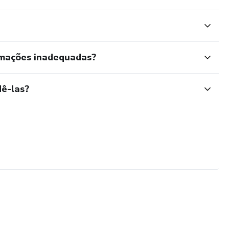
rmações inadequadas?
ê-las?