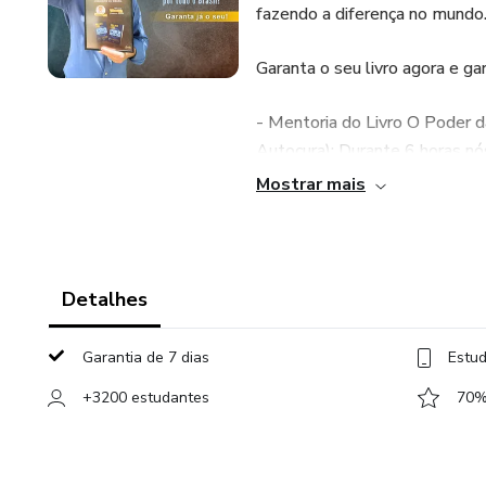
fazendo a diferença no mundo
Garanta o seu livro agora e
- Mentoria do Livro O Poder 
Autocura): Durante 6 horas n
caminho das curas naturais em 
Mostrar mais
saúde. R$ 397 ( Para você ser
- 1 e 2 do Congresso de Doen
entrevistas com os maiores mé
Detalhes
Adalberto Barreto e tantos o
Garantia de 7 dias
Estud
- Meditação Quântica de Cura
+3200 estudantes
70% 
ativar a inteligência inata do
97 ( Para você será um presen
- Mentoria Hospital Quântic