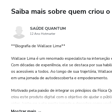
saúde e prevenção das doença
Saiba mais sobre quem criou o
- Frete Gratuito para todo o 
livro para qualquer país.
SAÚDE QUANTUM
12 Ano Hotmarter
- Participação no Grupo VIP do
dicas do livro.
**Biografia de Wallace Lima**
Todos os bônus ficarão dispon
Wallace Lima é um renomado especialista na interseção 
Com décadas de experiência, ele se destaca por sua habil
Você irá aprender como trans
os acessíveis a todos. Ao longo de sua trajetória, Wallac
libertar de mais de 100 tipos
em uma jornada de autodescoberta e empoderamento.
Você terá uma orientação espec
Motivado pela paixão de integrar os princípios da Física Q
depressão e a ansiedade, de 
criou este produto digital com o objetivo de ajudar o púb
invasivos.
vidas. Junte-se a ele nesta jornada e descubra como voc
Mostrar mais