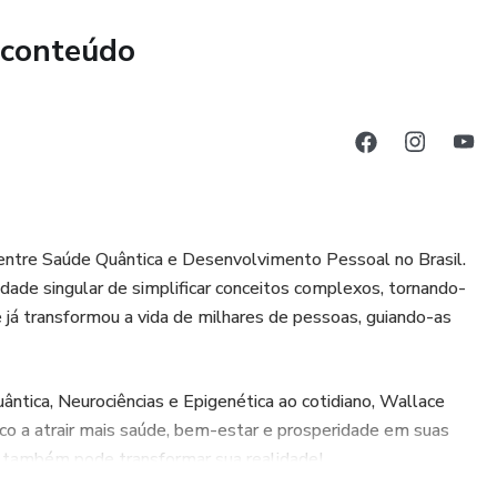
s. R$ 997 ( Para você será um presente ).
 conteúdo
Brasil.Quem mora no exterior paga o frete que enviaremos o
 livro em que terá as atualizações de todas as receitas e
íveis por 1 ano na plataforma da Hotmart.
entre Saúde Quântica e Desenvolvimento Pessoal no Brasil.
idade singular de simplificar conceitos complexos, tornando-
formar doenças em oportunidades, e como se prevenir e se
e já transformou a vida de milhares de pessoas, guiando-as
 de doenças crônicas e autoimunes.
ífica para tratar doenças como o câncer, o diabetes, a
uântica, Neurociências e Epigenética ao cotidiano, Wallace
forma natural, e sem depender de medicamentos químicos
lico a atrair mais saúde, bem-estar e prosperidade em suas
ê também pode transformar sua realidade!