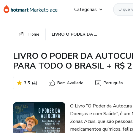
Ir
Ir
Ir
Categorias
para
para
para
o
o
o
conteúdo
pagamento
rodapé
Home
LIVRO O PODER DA AUTOCURA COM FRETE GRATUITO PARA TODO O BRASIL + R$ 2.488 EM BÔNUS EXCLUSIVOS
principal
LIVRO O PODER DA AUTOCU
PARA TODO O BRASIL + R$ 
3.5
(
4
)
Bem Avaliado
Português
O Livro ”O Poder da Autocura
Doenças e com Saúde”, é um M
Zonas Azuis, que são pessoas
medicamentos químicos, felize