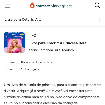
Ir
Ir
Ir
para
para
para
o
o
o
conteúdo
pagamento
rodapé
Livro para Colorir: A Princesa Bela
principal
Livro para Colorir: A Princesa Bela
Karine Fernanda Ruiz Teodoro
Formato
:
eBooks ou Documentos
Idioma
:
Português
Um livro de história de princesa, para a criançada pintar e se
divertir. Adquira já o seu!! Nele você vai encontrar uma
história divertida para seu filho. Não deixe de comprar para
seu filho e intensificar a diversão da criançada.