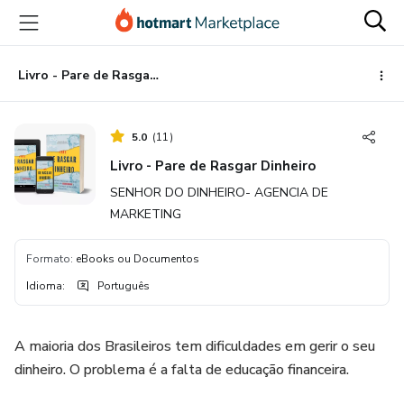
Ir
Ir
Ir
para
para
para
o
o
o
conteúdo
pagamento
rodapé
Livro - Pare de Rasgar Dinheiro
principal
5.0
(
11
)
Livro - Pare de Rasgar Dinheiro
SENHOR DO DINHEIRO- AGENCIA DE
MARKETING
Formato
:
eBooks ou Documentos
Idioma
:
Português
A maioria dos Brasileiros tem dificuldades em gerir o seu
dinheiro. O problema é a falta de educação financeira.