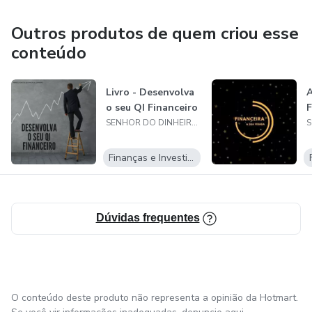
Outros produtos de quem criou esse
conteúdo
Livro - Desenvolva
A
o seu QI Financeiro
F
SENHOR DO DINHEIRO- AGENCIA DE MARKETING
Finanças e Investimentos
Dúvidas frequentes
O conteúdo deste produto não representa a opinião da Hotmart.