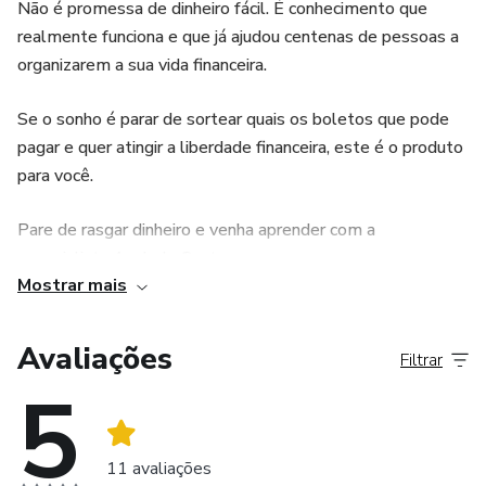
Não é promessa de dinheiro fácil. É conhecimento que
realmente funciona e que já ajudou centenas de pessoas a
organizarem a sua vida financeira.
Se o sonho é parar de sortear quais os boletos que pode
pagar e quer atingir a liberdade financeira, este é o produto
para você.
Pare de rasgar dinheiro e venha aprender com a
especialista Anabela Santos
Mostrar mais
Nossas redes sociais:
Avaliações
Filtrar
www.senhordodinheiro.com
5
@Senhordodinheiro
11 avaliações