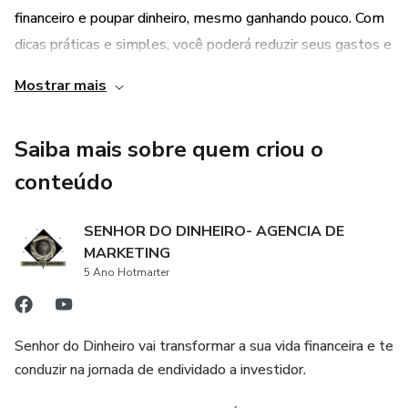
financeiro e poupar dinheiro, mesmo ganhando pouco. Com
dicas práticas e simples, você poderá reduzir seus gastos e
aumentar sua poupança, sem precisar abrir mão de coisas
Mostrar mais
importantes em sua vida. Isso significa que você poderá ter
mais dinheiro para investir em seus sonhos e objetivos.
Saiba mais sobre quem criou o
conteúdo
SENHOR DO DINHEIRO- AGENCIA DE
MARKETING
5 Ano Hotmarter
Senhor do Dinheiro vai transformar a sua vida financeira e te
conduzir na jornada de endividado a investidor.