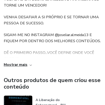
TORNE UM VENCEDOR!
VENHA DESAFIAR A SI PRÓPRIO E SE TORNAR UMA
PESSOA DE SUCESSO.
SIGAM-ME NO INSTAGRAM @joseliar.almeida13 E
FIQUEM POR DENTRO DOS MELHORES CONTEÚDOS.
DÊ O PRIMEIRO PASSO...VOCÊ DEFINE ONDE VOCÊ
QUER IR.
Mostrar mais
A regra é básica para a sua FELICIDADE! 😄
Outros produtos de quem criou esse
📌 Não espere ser feliz dependendo das atitudes de
conteúdo
OUTRAS PESSOAS, seu marido, sua esposa, seu sócio, e
outros.
A Liberação do