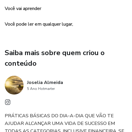
🎯 Defina as metas do seu dia, por mais básicas que sejam,
Você vai aprender
como realizar 80% das atividades no trabalho, se sentindo
mais satisfeito com sua produtividade, ou estudar um
Você pode ler em qualquer lugar,
pouco mais a cada dia, dessa maneira, um passo mais perto
dos seus objetivos!
Saiba mais sobre quem criou o
conteúdo
Joselia Almeida
5 Ano Hotmarter
PRÁTICAS BÁSICAS DO DIA-A-DIA QUE VÃO TE
AJUDAR ALCANÇAR UMA VIDA DE SUCESSO EM
TODAS AS CATEGORIAS, INCLUSIVE FINANCEIRA. SE