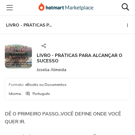
Ir
Ir
Ir
para
para
para
o
o
o
conteúdo
pagamento
rodapé
LIVRO - PRÁTICAS PARA ALCANÇAR O SUCESSO
principal
LIVRO - PRÁTICAS PARA ALCANÇAR O
SUCESSO
Joselia Almeida
Formato
:
eBooks ou Documentos
Idioma
:
Português
DÊ O PRIMEIRO PASSO...VOCÊ DEFINE ONDE VOCÊ
QUER IR.