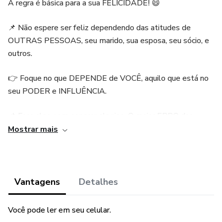
A regra é básica para a sua FELICIDADE! 😄
📌 Não espere ser feliz dependendo das atitudes de
OUTRAS PESSOAS, seu marido, sua esposa, seu sócio, e
outros.
👉 Foque no que DEPENDE de VOCÊ, aquilo que está no
seu PODER e INFLUÊNCIA.
📌 Faça algo sem esperar elogios. O maior ERRO das
pessoas é esperar que outros tomem uma atitude por
Mostrar mais
elas. isso não acontece e acaba gerando frustrações.
📌 Para evitar essas frustrações, é preciso entender que
VOCÊ tem CONTROLE sobre aquilo que depende
Vantagens
Detalhes
EXCLUSIVAMENTE de você. O que depende das outras
pessoas, não deve tirar o SEU foco.
Você pode ler em seu celular.