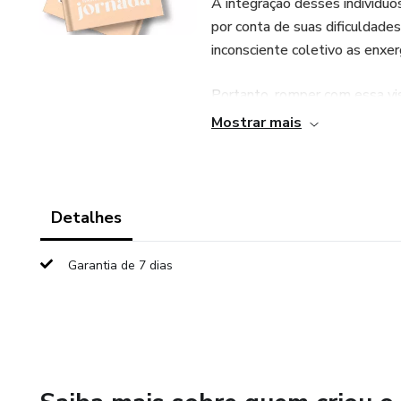
A integração desses indivíduo
por conta de suas dificuldade
inconsciente coletivo as enxe
Portanto, romper com essa visã
mas consiste na necessidade d
Mostrar mais
contribuições, o respeito pelo
preconceitos e práticas nociva
Neste livro, devolverei a voz
Detalhes
invisíveis para um mundo que 
reproduzindo e perpetuando pa
Garantia de 7 dias
social.