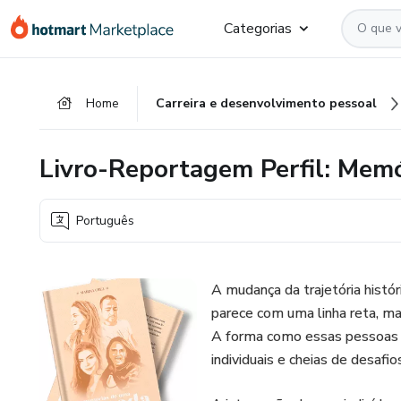
Ir
Ir
Ir
Categorias
para
para
para
o
o
o
conteúdo
pagamento
rodapé
Home
Carreira e desenvolvimento pessoal
principal
Livro-Reportagem Perfil: Memó
Português
A mudança da trajetória histó
parece com uma linha reta, ma
A forma como essas pessoas f
individuais e cheias de desafio