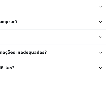
comprar?
rmações inadequadas?
ê-las?