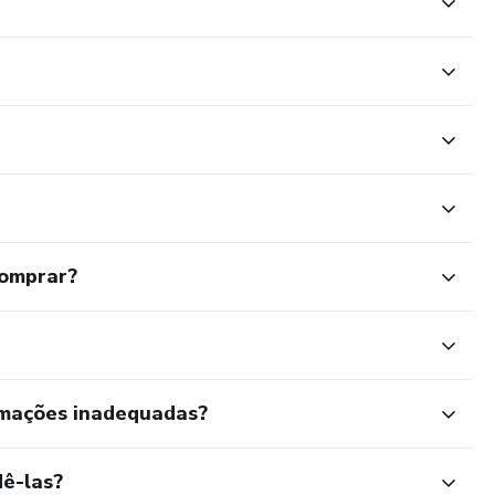
comprar?
rmações inadequadas?
ê-las?