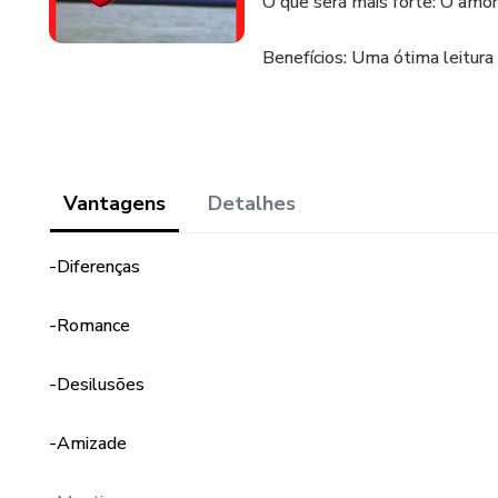
O que será mais forte: O amor
Benefícios: Uma ótima leitura
Vantagens
Detalhes
-Diferenças
-Romance
-Desilusões
-Amizade