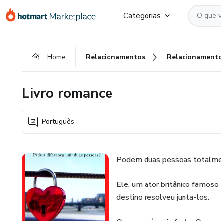
Ir
Ir
Ir
Categorias
para
para
para
o
o
o
conteúdo
pagamento
rodapé
Home
Relacionamentos
Relacionament
principal
Livro romance
Português
Podem duas pessoas totalme
Ele, um ator britânico famoso
destino resolveu junta-los.