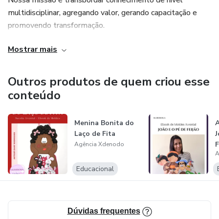
Nossa missão é transbordar conhecimento de nível
multidisciplinar, agregando valor, gerando capacitação e
promovendo transformação.
Mostrar mais
Nosso objetivo é construir parcerias com
experts/especialistas que compartilham do mesmo desejo
em levar conhecimento ao mundo, partilhando suas
Outros produtos de quem criou esse
vivências e habilidades.
conteúdo
Menina Bonita do
A
Laço de Fita
J
F
Agência Xdenodo
A
Educacional
Dúvidas frequentes