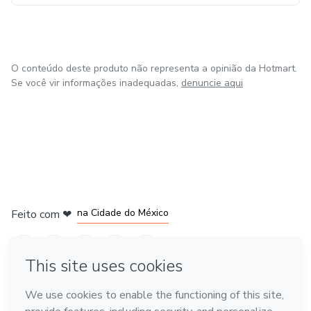
O conteúdo deste produto não representa a opinião da Hotmart.
Se você vir informações inadequadas,
denuncie aqui
em Bogotá
em Amsterdam
em Madrid
na Cidade do México
Feito com
❤
em Belo Horizonte
Conheça a Hotmart