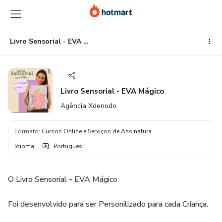
Ir
Ir
Ir
para
para
para
o
o
o
conteúdo
pagamento
rodapé
Livro Sensorial - EVA Mágico
principal
Livro Sensorial - EVA Mágico
Agência Xdenodo
Formato
:
Cursos Online e Serviços de Assinatura
Idioma
:
Português
O Livro Sensorial - EVA Mágico
Foi desenvolvido para ser Personilizado para cada Criança.