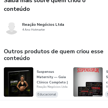
Saiba mais sobre quem criou o
conteúdo
Reação Negócios Ltda
4 Ano Hotmarter
Outros produtos de quem criou esse
conteúdo
Suspensus
S
Maternity — Guia
5
Clínico Completo |
Reação Negócios Ltda
R
54 pág
Educacional