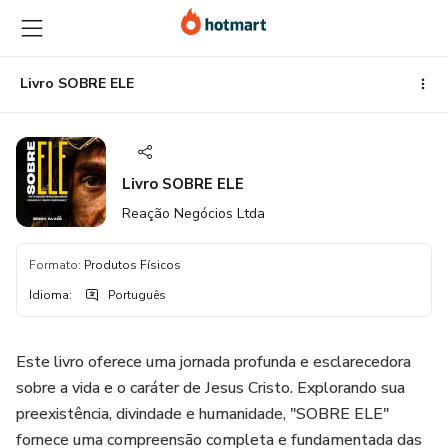
Ir
Ir
Ir
para
para
para
o
o
o
conteúdo
pagamento
rodapé
Livro SOBRE ELE
principal
Livro SOBRE ELE
Reação Negócios Ltda
Formato
:
Produtos Físicos
Idioma
:
Português
Este livro oferece uma jornada profunda e esclarecedora
sobre a vida e o caráter de Jesus Cristo. Explorando sua
preexistência, divindade e humanidade, "SOBRE ELE"
fornece uma compreensão completa e fundamentada das