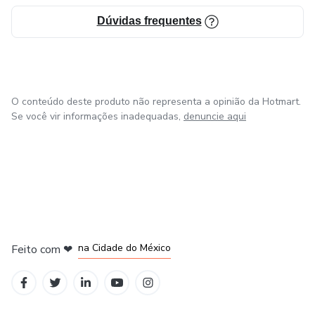
Dúvidas frequentes
O conteúdo deste produto não representa a opinião da Hotmart.
Se você vir informações inadequadas,
denuncie aqui
em Bogotá
em Amsterdam
em Madrid
na Cidade do México
Feito com
❤
em Belo Horizonte