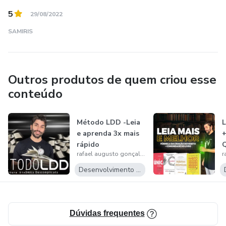
5
29/08/2022
SAMIRIS
Outros produtos de quem criou esse
conteúdo
Método LDD -Leia
L
e aprenda 3x mais
rápido
Q
rafael augusto gonçalves gamas
Desenvolvimento Pessoal
Dúvidas frequentes