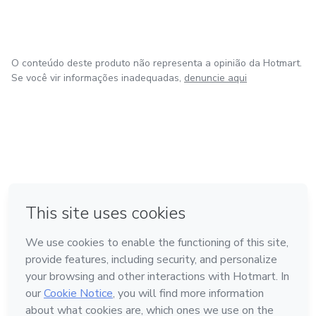
O conteúdo deste produto não representa a opinião da Hotmart.
Se você vir informações inadequadas,
denuncie aqui
em Amsterdam
em Madrid
em Bogotá
Feito com
❤
em Belo Horizonte
na Cidade do México
Conheça a Hotmart