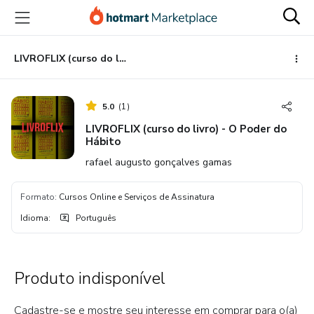
Ir
Ir
Ir
para
para
para
o
o
o
conteúdo
pagamento
rodapé
LIVROFLIX (curso do livro) - O Poder do Hábito
principal
5.0
(
1
)
LIVROFLIX (curso do livro) - O Poder do
Hábito
rafael augusto gonçalves gamas
Formato
:
Cursos Online e Serviços de Assinatura
Idioma
:
Português
Produto indisponível
Cadastre-se e mostre seu interesse em comprar para o(a)