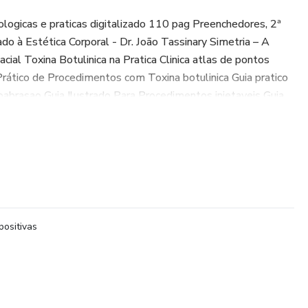
logicas e praticas digitalizado 110 pag Preenchedores, 2ª
cado à Estética Corporal - Dr. João Tassinary Simetria – A
ial Toxina Botulinica na Pratica Clinica atlas de pontos
Prático de Procedimentos com Toxina botulinica Guia pratico
abrasao Guia Ilustrado Para Procedimentos injetaveis Guia
stéticas com Toxina Botulínica Fios de PDO NOVA
ENTO Eletroterapia Pratica Baseada em Evidencias -
omia E Prenchimento Global Da Face Atlas colorido de
etação de exames laboratoriais.
S EDITÁVEIS INDISPENSÁVEIS PARA ESTÉTICA.
positivas
, enviados via link para baixar. Caso encontre dificuldades
orte (19) 98872-6797