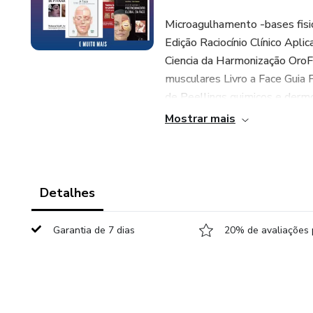
Microagulhamento -bases fisio
Edição Raciocínio Clínico Apli
Ciencia da Harmonização OroFac
musculares Livro a Face Guia 
de Peellings quimicos e dermo
Ilustrado para Infiltrações E
Mostrar mais
ABORDAGEM AO REJUVENESCIM
Sheila Kitchen Atlas De Anat
Dermatologia estética interpr
Detalhes
BÔNUS COM + 50 ARQUIVO
Garantia de 7 dias
20% de avaliações 
ATENÇÃO: Os livros são em PDF
entre em contato com o sup