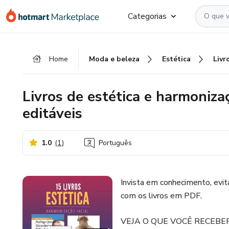
Ir
Ir
Ir
Categorias
para
para
para
o
o
o
conteúdo
pagamento
rodapé
Home
Moda e beleza
Estética
principal
Livros de estética e harmoniza
editáveis
1.0
(
1
)
Português
Invista em conhecimento, evit
com os livros em PDF.
VEJA O QUE VOCÊ RECEBER