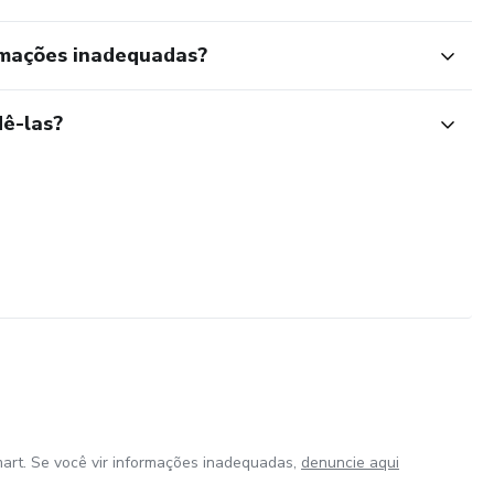
rmações inadequadas?
ê-las?
art. Se você vir informações inadequadas,
denuncie aqui