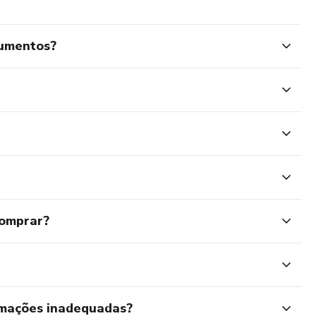
cumentos?
comprar?
rmações inadequadas?