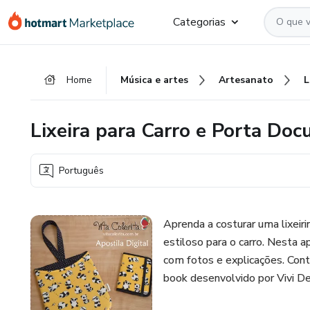
Ir
Ir
Ir
Categorias
para
para
para
o
o
o
conteúdo
pagamento
rodapé
Home
Música e artes
Artesanato
principal
Lixeira para Carro e Porta Do
Português
Aprenda a costurar uma lixeir
estiloso para o carro. Nesta a
com fotos e explicações. Con
book desenvolvido por Vivi Deg