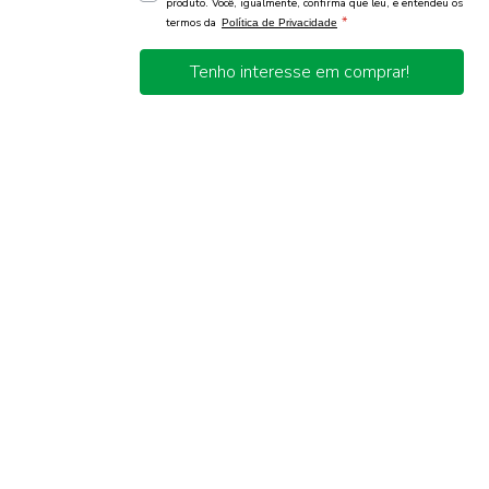
produto. Você, igualmente, confirma que leu, e entendeu os
*
termos da
Política de Privacidade
Tenho interesse em comprar!