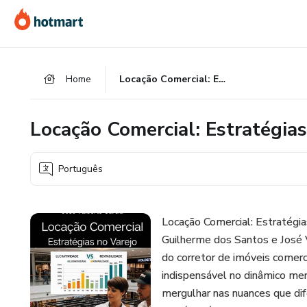
Ir
Ir
Ir
para
para
para
o
o
o
conteúdo
pagamento
rodapé
Home
Locação Comercial: Estratégias no Varejo
principal
Locação Comercial: Estratégias
Português
Locação Comercial: Estratégia
Guilherme dos Santos e José V
do corretor de imóveis comerc
indispensável no dinâmico merc
mergulhar nas nuances que dif