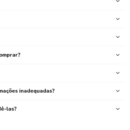
comprar?
rmações inadequadas?
ê-las?