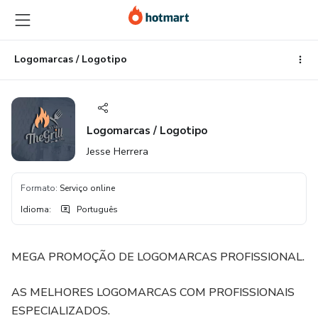
Ir
Ir
Ir
para
para
para
o
o
o
conteúdo
pagamento
rodapé
Logomarcas / Logotipo
principal
Logomarcas / Logotipo
Jesse Herrera
Formato
:
Serviço online
Idioma
:
Português
MEGA PROMOÇÃO DE LOGOMARCAS PROFISSIONAL.
AS MELHORES LOGOMARCAS COM PROFISSIONAIS
ESPECIALIZADOS.