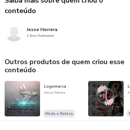
Saiba mais sobre quem criou o
conteúdo
Jesse Herrera
2 Ano Hotmarter
Outros produtos de quem criou esse
conteúdo
Logomarca
L
Jesse Herrera
J
Moda e Beleza