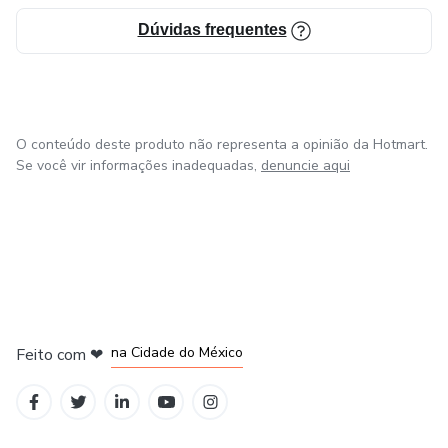
Dúvidas frequentes
O conteúdo deste produto não representa a opinião da Hotmart.
Se você vir informações inadequadas,
denuncie aqui
em Bogotá
em Amsterdam
em Madrid
na Cidade do México
Feito com
❤
em Belo Horizonte