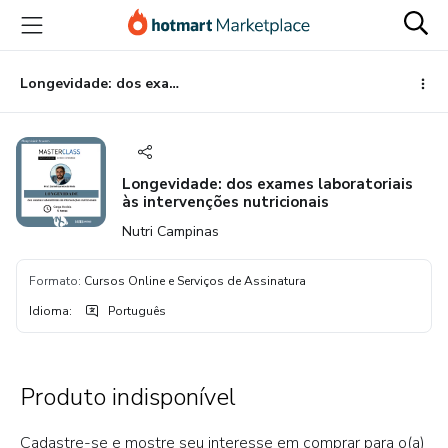
Ir
Ir
Ir
para
para
para
o
o
o
conteúdo
pagamento
rodapé
Longevidade: dos exames laboratoriais às intervenções nutricionais
principal
Longevidade: dos exames laboratoriais
às intervenções nutricionais
Nutri Campinas
Formato
:
Cursos Online e Serviços de Assinatura
Idioma
:
Português
Produto indisponível
Cadastre-se e mostre seu interesse em comprar para o(a)