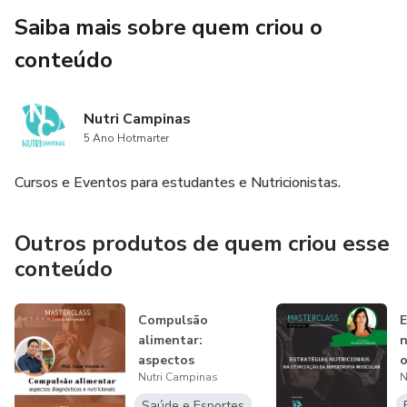
Destoxificação hepática e sistema antioxidante
assuntos relativos à saúde.”
Saiba mais sobre quem criou o
Imunossenescência
conteúdo
Exames genéticos
Nutri Campinas
5 Ano Hotmarter
Cursos e Eventos para estudantes e Nutricionistas.
Outros produtos de quem criou esse
conteúdo
Compulsão
E
alimentar:
n
aspectos
o
Nutri Campinas
N
diagnósticos e
h
nutricionais
m
Saúde e Esportes