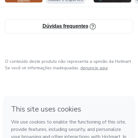
Dúvidas frequentes
O conteúdo deste produto não representa a opinião da Hotmart.
Se você vir informações inadequadas,
denuncie aqui
em Bogotá
em Amsterdam
em Madrid
na Cidade do México
Feito com
❤
em Belo Horizonte