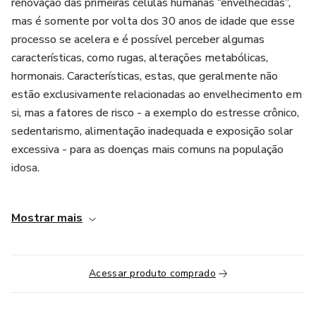
renovação das primeiras células humanas “envelhecidas”,
mas é somente por volta dos 30 anos de idade que esse
processo se acelera e é possível perceber algumas
características, como rugas, alterações metabólicas,
hormonais. Características, estas, que geralmente não
estão exclusivamente relacionadas ao envelhecimento em
si, mas a fatores de risco - a exemplo do estresse crônico,
sedentarismo, alimentação inadequada e exposição solar
excessiva - para as doenças mais comuns na população
idosa.
Após os 60 anos, grande parte dessa exposição ambiental
Mostrar mais
já se fez presente por décadas e o organismo não
consegue responder mais da mesma maneira. Como
resultado, os indivíduos se tornam diabéticos, hipertensos,
Acessar produto comprado
sarcopênicos, infartam, apresentam osteoporose, déficit
cognitivo, infecções mais frequentes, desenvolvem
doenças autoimunes, cânceres, com prejuízo imenso à