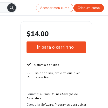
Acessar meu curso
Criar um curso
$14.00
Ir para o carrinho
Garantia de 7 dias
Estude do seu jeito e em qualquer
dispositivo
Formato
:
Cursos Online e Serviços de
Assinatura
Categoria
:
Software, Programas para baixar