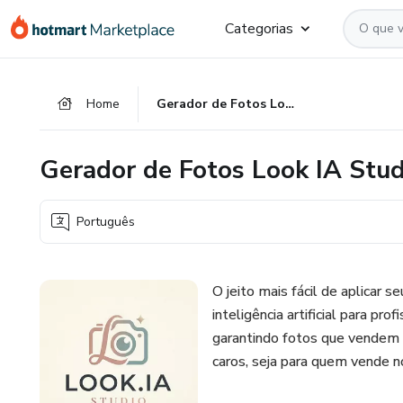
Ir
Ir
Ir
Categorias
para
para
para
o
o
o
conteúdo
pagamento
rodapé
Home
Gerador de Fotos Look IA Studio
principal
Gerador de Fotos Look IA Stud
Português
O jeito mais fácil de aplicar
inteligência artificial para pr
garantindo fotos que vendem 
caros, seja para quem vende no