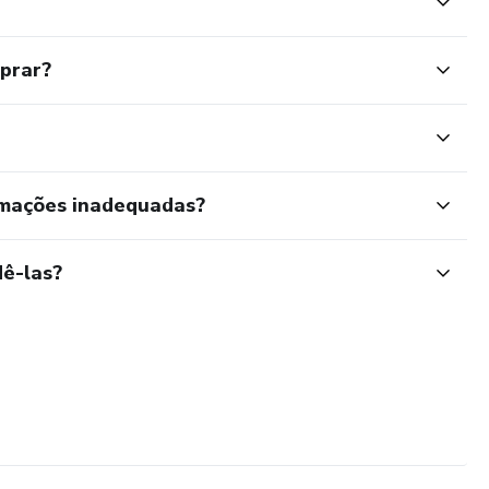
mprar?
rmações inadequadas?
ê-las?