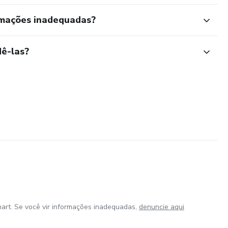
rmações inadequadas?
ê-las?
art. Se você vir informações inadequadas,
denuncie aqui