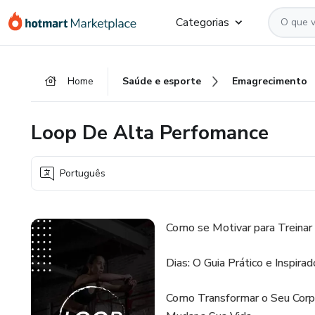
Ir
Ir
Ir
Categorias
para
para
para
o
o
o
conteúdo
pagamento
rodapé
Home
Saúde e esporte
Emagrecimento
principal
Loop De Alta Perfomance
Português
Como se Motivar para Treinar
Dias: O Guia Prático e Inspir
Como Transformar o Seu Corp