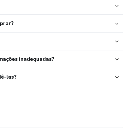
mprar?
rmações inadequadas?
ê-las?