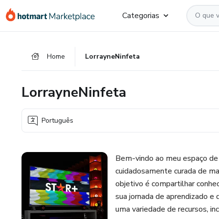
Ir
Ir
Ir
Categorias
para
para
para
o
o
o
conteúdo
pagamento
rodapé
Home
LorrayneNinfeta
principal
LorrayneNinfeta
Português
Bem-vindo ao meu espaço de c
cuidadosamente curada de mat
objetivo é compartilhar conhe
sua jornada de aprendizado e 
uma variedade de recursos, inc