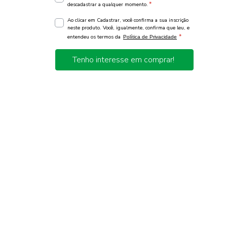
*
descadastrar a qualquer momento.
Ao clicar em Cadastrar, você confirma a sua inscrição
neste produto. Você, igualmente, confirma que leu, e
*
entendeu os termos da
Política de Privacidade
Tenho interesse em comprar!