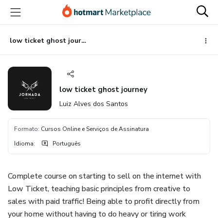
Ir
Ir
Ir
para
para
para
o
o
o
conteúdo
pagamento
rodapé
low ticket ghost journey
principal
low ticket ghost journey
Luiz Alves dos Santos
Formato
:
Cursos Online e Serviços de Assinatura
Idioma
:
Português
Complete course on starting to sell on the internet with
Low Ticket, teaching basic principles from creative to
sales with paid traffic! Being able to profit directly from
your home without having to do heavy or tiring work