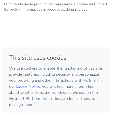
O conteúdo deste produto não representa a opinião da Hotmart.
Se você vir informações inadequadas,
denuncie aqui
em Amsterdam
em Madrid
em Bogotá
Feito com
❤
em Belo Horizonte
na Cidade do México
Conheça a Hotmart
Idioma
Português