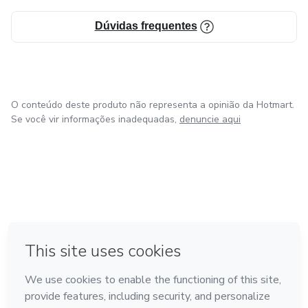
Dúvidas frequentes
O conteúdo deste produto não representa a opinião da Hotmart.
Se você vir informações inadequadas,
denuncie aqui
em Bogotá
em Amsterdam
em Madrid
na Cidade do México
Feito com
❤
em Belo Horizonte