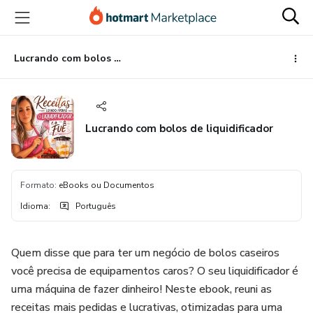
Ir
Ir
Ir
para
para
para
o
o
o
conteúdo
pagamento
rodapé
Lucrando com bolos de liquidificador
principal
Lucrando com bolos de liquidificador
Formato
:
eBooks ou Documentos
Idioma
:
Português
Quem disse que para ter um negócio de bolos caseiros
você precisa de equipamentos caros? O seu liquidificador é
uma máquina de fazer dinheiro! Neste ebook, reuni as
receitas mais pedidas e lucrativas, otimizadas para uma