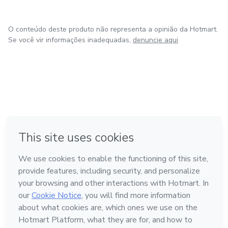
O conteúdo deste produto não representa a opinião da Hotmart.
Se você vir informações inadequadas,
denuncie aqui
em Bogotá
em Amsterdam
em Madrid
na Cidade do México
Feito com
❤
em Belo Horizonte
Conheça a Hotmart
Idioma