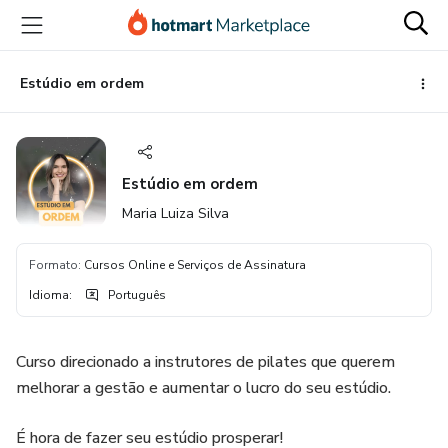
Ir
Ir
Ir
para
para
para
o
o
o
conteúdo
pagamento
rodapé
Estúdio em ordem
principal
Estúdio em ordem
Maria Luiza Silva
Formato
:
Cursos Online e Serviços de Assinatura
Idioma
:
Português
Curso direcionado a instrutores de pilates que querem
melhorar a gestão e aumentar o lucro do seu estúdio.
É hora de fazer seu estúdio prosperar!