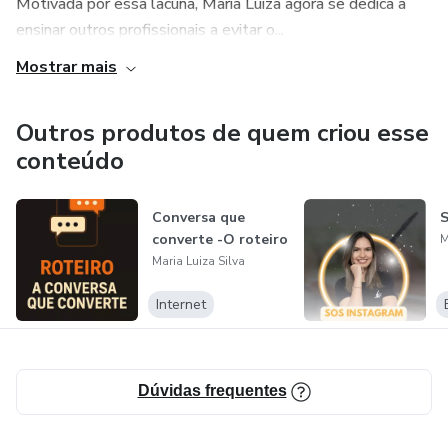
Motivada por essa lacuna, Maria Luiza agora se dedica a
ensinar outros profissionais a evitar o...
Mostrar mais
Outros produtos de quem criou esse
conteúdo
Conversa que
S
converte -O roteiro
M
Maria Luiza Silva
Internet
Dúvidas frequentes