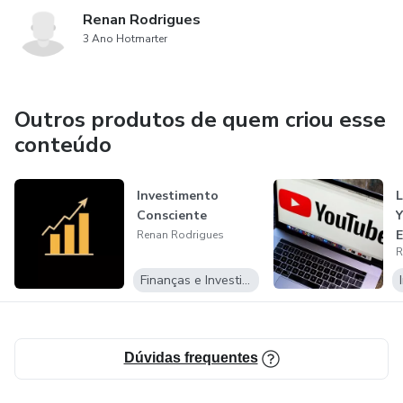
Renan Rodrigues
3 Ano Hotmarter
Outros produtos de quem criou esse
conteúdo
Investimento
L
Consciente
Y
E
Renan Rodrigues
R
I
M
Finanças e Investimentos
Dúvidas frequentes