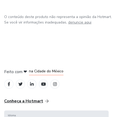
O conteúdo deste produto não representa a opinião da Hotmart.
Se você vir informações inadequadas,
denuncie aqui
em Bogotá
em Amsterdam
em Madrid
na Cidade do México
Feito com
❤
em Belo Horizonte
Conheça a Hotmart
Idioma