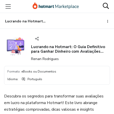
Ir
Ir
Ir
para
para
para
o
o
o
conteúdo
pagamento
rodapé
Lucrando na Hotmart: O Guia Definitivo para Ganhar Dinheiro com Avaliações Online
principal
Lucrando na Hotmart: O Guia Definitivo
para Ganhar Dinheiro com Avaliações
Online
Renan Rodrigues
Formato
:
eBooks ou Documentos
Idioma
:
Português
Descubra os segredos para transformar suas avaliações
em lucro na plataforma Hotmart! Este livro abrange
estratégias comprovadas, dicas valiosas e insights