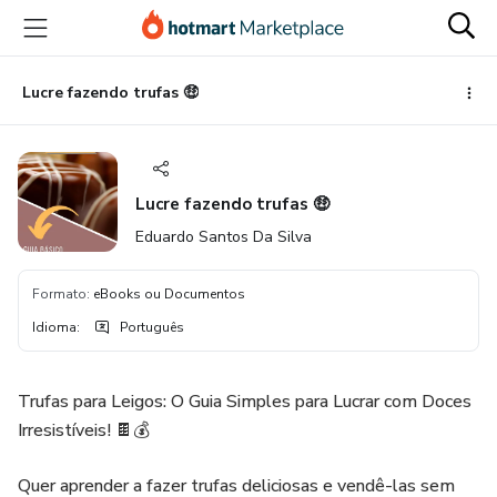
Ir
Ir
Ir
para
para
para
o
o
o
conteúdo
pagamento
rodapé
Lucre fazendo trufas 🤑
principal
Lucre fazendo trufas 🤑
Eduardo Santos Da Silva
Formato
:
eBooks ou Documentos
Idioma
:
Português
Trufas para Leigos: O Guia Simples para Lucrar com Doces
Irresistíveis! 🍫💰
Quer aprender a fazer trufas deliciosas e vendê-las sem