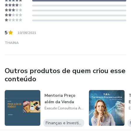
5
10/06/2021
THAINA
Outros produtos de quem criou esse
conteúdo
Mentoria Preço
T
além da Venda
E
Execute Consultoria Administrativa
Finanças e Investimentos