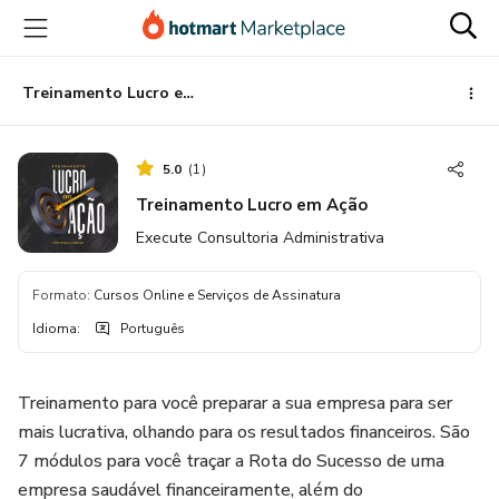
Ir
Ir
Ir
para
para
para
o
o
o
conteúdo
pagamento
rodapé
Treinamento Lucro em Ação
principal
5.0
(
1
)
Treinamento Lucro em Ação
Execute Consultoria Administrativa
Formato
:
Cursos Online e Serviços de Assinatura
Idioma
:
Português
Treinamento para você preparar a sua empresa para ser
mais lucrativa, olhando para os resultados financeiros. São
7 módulos para você traçar a Rota do Sucesso de uma
empresa saudável financeiramente, além do