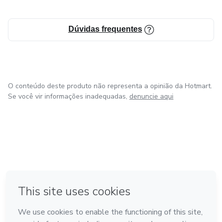
Dúvidas frequentes
O conteúdo deste produto não representa a opinião da Hotmart.
Se você vir informações inadequadas,
denuncie aqui
em Bogotá
em Amsterdam
em Madrid
na Cidade do México
Feito com
❤
em Belo Horizonte