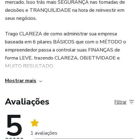
mercado. Isso trás mais SEGURANÇA nas tomadas de
decisões e TRANQUILIDADE na hora de reinvestir em
seus negócios.
Trago CLAREZA de como administrar sua empresa
baseada em 6 pilares BÁSICOS que com o MÉTODO o
empreendedor passa a controlar suas FINANÇAS de
forma LEVE, trazendo CLAREZA, OBJETIVIDADE e
MUITO RESULTADO.
Mostrar mais
Nosso MÉTODO te entrega SIMPLICIDADE em algo que
até hoje você achou muito complexo.
Avaliações
Filtrar
5
1 avaliações