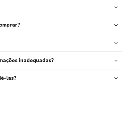
comprar?
rmações inadequadas?
ê-las?