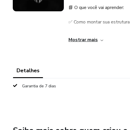
📘 O que você vai aprender:
✅ Como montar sua estrutura i
✅ Como atrair vendas mesmo
Mostrar mais
✅ Como usar IA e tráfego pra 
🎁 Receba agora:
Detalhes
- Curso em PDF
Garantia de 7 dias
- Ferramentas indicadas
- Checklists de ação
- Suporte anônimo