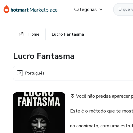
Ir
Ir
Ir
Categorias
para
para
para
o
o
o
conteúdo
pagamento
rodapé
Home
Lucro Fantasma
principal
Lucro Fantasma
Português
🚫 Você não precisa aparecer pr
Este é o método que te mostra
no anonimato, com uma estrut