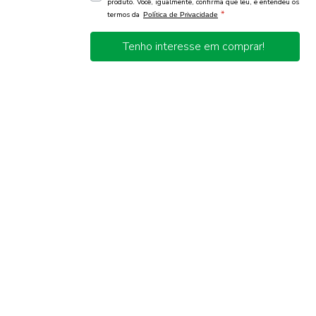
produto. Você, igualmente, confirma que leu, e entendeu os
*
termos da
Política de Privacidade
Tenho interesse em comprar!