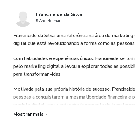
Francineide da Silva
5 Ano Hotmarter
Francineide da Silva, uma referência na área do marketing
digital que está revolucionando a forma como as pessoas
Com habilidades e experiências únicas, Francineide se tor
pelo marketing digital a levou a explorar todas as possib
para transformar vidas.
Motivada pela sua própria história de sucesso, Francineid
pessoas a conquistarem a mesma liberdade financeira e pr
produto digital, uma verdadeira ferramenta de transforma
Mostrar mais
Vivendo da internet com o marketing digital, Francineid
estratégia pode ter na vida das pessoas. Ela sabe como 