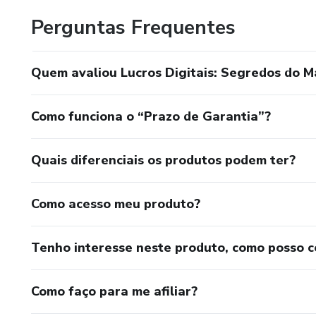
proporcionando oportunidades de crescimento e sucesso.
Perguntas Frequentes
Com a sua nova criação, Francineide está levando o poder 
verdadeira fonte de conhecimento e ferramentas prática
Quem avaliou Lucros Digitais: Segredos do M
incríveis na internet.
Se você está em busca de uma mudança de vida, de uma fo
Como funciona o “Prazo de Garantia”?
sempre sonhou, não deixe de conhecer o produto digital de
transformar sonhos em realidade e alcançar o sucesso atr
Quais diferenciais os produtos podem ter?
Como acesso meu produto?
Tenho interesse neste produto, como posso 
Como faço para me afiliar?