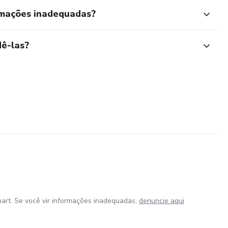
rmações inadequadas?
ê-las?
art. Se você vir informações inadequadas,
denuncie aqui