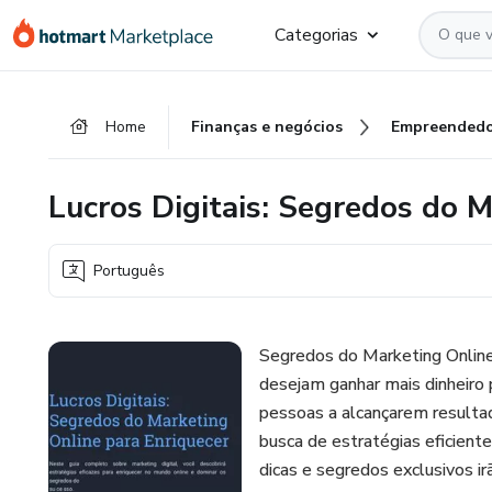
Ir
Ir
Ir
Categorias
para
para
para
o
o
o
conteúdo
pagamento
rodapé
Home
Finanças e negócios
Empreendedo
principal
Lucros Digitais: Segredos do 
Português
Segredos do Marketing Online 
desejam ganhar mais dinheiro p
pessoas a alcançarem resultad
busca de estratégias eficient
dicas e segredos exclusivos ir