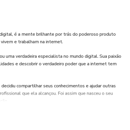
 digital, é a mente brilhante por trás do poderoso produto
 vivem e trabalham na internet.
nou uma verdadeira especialista no mundo digital. Sua paixão
ilidades e descobrir o verdadeiro poder que a internet tem
e decidiu compartilhar seus conhecimentos e ajudar outras
ofissional que ela alcançou. Foi assim que nasceu o seu
ção.
e experimentou em primeira mão o impacto que essa
é possível mudar completamente a trajetória de alguém,