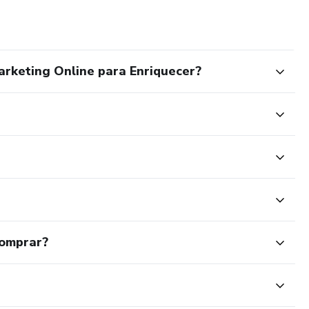
do digital para um público ainda maior. Seu produto é uma
s, que permitem que qualquer pessoa alcance resultados
arketing Online para Enriquecer?
rma de viver da internet e conquistar a liberdade que
 Francineide da Silva. Ela é a prova viva de que é possível
avés do poder do digital.
comprar?