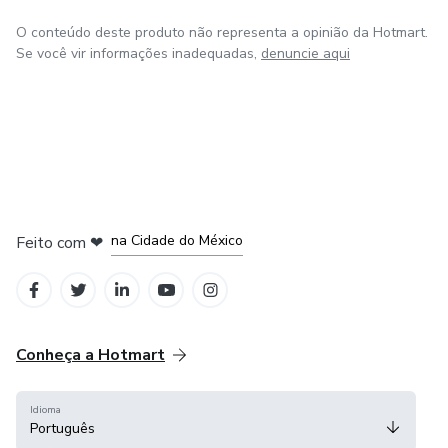
O conteúdo deste produto não representa a opinião da Hotmart.
Se você vir informações inadequadas,
denuncie aqui
em Bogotá
em Amsterdam
em Madrid
na Cidade do México
Feito com
❤
em Belo Horizonte
Conheça a Hotmart
Idioma
Português