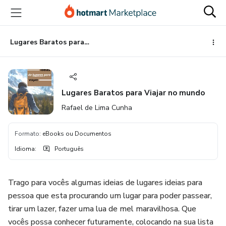
Ir
Ir
Ir
para
para
para
o
o
o
conteúdo
pagamento
rodapé
Lugares Baratos para Viajar no mundo
principal
Lugares Baratos para Viajar no mundo
Rafael de Lima Cunha
Formato
:
eBooks ou Documentos
Idioma
:
Português
Trago para vocês algumas ideias de lugares ideias para
pessoa que esta procurando um lugar para poder passear,
tirar um lazer, fazer uma lua de mel maravilhosa. Que
vocês possa conhecer futuramente, colocando na sua lista