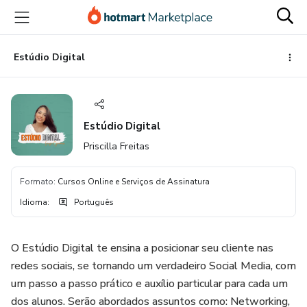
Ir
Ir
Ir
para
para
para
o
o
o
conteúdo
pagamento
rodapé
Estúdio Digital
principal
Estúdio Digital
Priscilla Freitas
Formato
:
Cursos Online e Serviços de Assinatura
Idioma
:
Português
O Estúdio Digital te ensina a posicionar seu cliente nas
redes sociais, se tornando um verdadeiro Social Media, com
um passo a passo prático e auxílio particular para cada um
dos alunos. Serão abordados assuntos como: Networking,