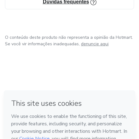
Dúvidas frequentes
O conteúdo deste produto não representa a opinião da Hotmart.
Se você vir informações inadequadas,
denuncie aqui
em Amsterdam
em Madrid
em Bogotá
Feito com
❤
em Belo Horizonte
na Cidade do México
Conheça a Hotmart