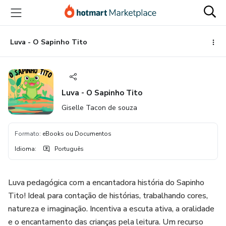
Ir
Ir
Ir
para
para
para
o
o
o
conteúdo
pagamento
rodapé
Luva - O Sapinho Tito
principal
Luva - O Sapinho Tito
Giselle Tacon de souza
Formato
:
eBooks ou Documentos
Idioma
:
Português
Luva pedagógica com a encantadora história do Sapinho
Tito! Ideal para contação de histórias, trabalhando cores,
natureza e imaginação. Incentiva a escuta ativa, a oralidade
e o encantamento das crianças pela leitura. Um recurso