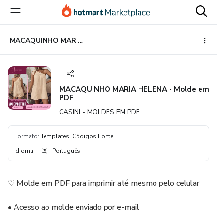
Ir
Ir
Ir
para
para
para
o
o
o
conteúdo
pagamento
rodapé
MACAQUINHO MARIA HELENA - Molde em PDF
principal
MACAQUINHO MARIA HELENA - Molde em
PDF
CASINI - MOLDES EM PDF
Formato
:
Templates, Códigos Fonte
Idioma
:
Português
♡ Molde em PDF para imprimir até mesmo pelo celular
• ⁣⁣⁣⁣Acesso ao molde enviado por e-mail