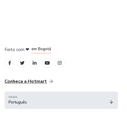
em Amsterdam
em Madrid
em Bogotá
Feito com
❤
em Belo Horizonte
na Cidade do México
Conheça a Hotmart
Idioma
Português