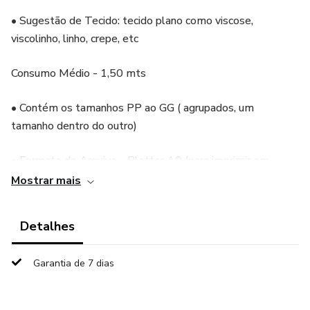
• Sugestão de Tecido: tecido plano como viscose,
viscolinho, linho, crepe, etc
Consumo Médio - 1,50 mts
• Contém os tamanhos PP ao GG ( agrupados, um
tamanho dentro do outro)
• Formato do Arquivo - Plotter A0 (para imprimir em
Gráfica) e A4 já cortado (para imprimir em impressora
Mostrar mais
comum).
Detalhes
☆ Impressão Plotter - 0,84cm × 170 cm
Garantia de 7 dias
☆ Impressão A4 - 30 folhas Modo retrato .
• Testado e Aprovado por Modelista. Todos os moldes