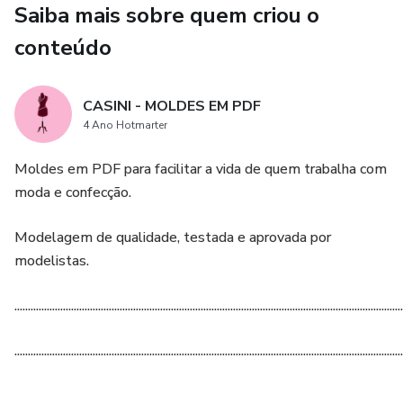
são testados e aprovados por modelista, mas é
Saiba mais sobre quem criou o
aconselhado a confecção de uma peça piloto para prova de
conteúdo
medidas e vestibilidade que varia, de acordo com corpos e
gostos.⁣
CASINI - MOLDES EM PDF
• Possui FICHA TÉCNICA BÁSICA, MARGEM DE
4 Ano Hotmarter
COSTURA, TABELA DE MEDIDAS e FOTOS DO
Moldes em PDF para facilitar a vida de quem trabalha com
MODELO
moda e confecção.
• Os moldes em PDF ficam hospedados dentro de uma
Modelagem de qualidade, testada e aprovada por
Plataforma.⁣⁣
modelistas.
• Após comprar o produto é PROIBIDO a revenda do
................................................................................................................................................
mesmo fora e dentro da plataforma
................................................................................................................................................