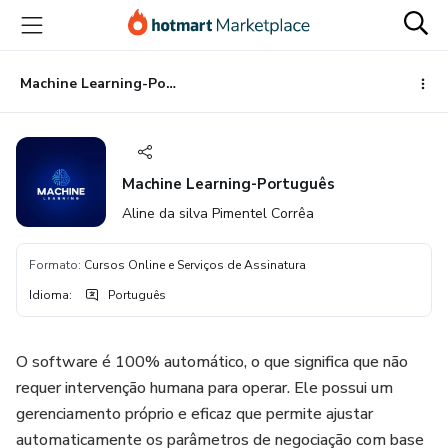
Ir
Ir
Ir
para
para
para
o
o
o
conteúdo
pagamento
rodapé
Machine Learning-Português
principal
Machine Learning-Português
Aline da silva Pimentel Corrêa
Formato
:
Cursos Online e Serviços de Assinatura
Idioma
:
Português
O software é 100% automático, o que significa que não
requer intervenção humana para operar. Ele possui um
gerenciamento próprio e eficaz que permite ajustar
automaticamente os parâmetros de negociação com base