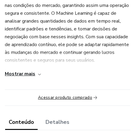
nas condições do mercado, garantindo assim uma operação
segura e consistente. O Machine Learning é capaz de
analisar grandes quantidades de dados em tempo real,
identificar padrões e tendências, e tomar decisões de
negociação com base nesses insights. Com sua capacidade
de aprendizado contínuo, ele pode se adaptar rapidamente
às mudanças do mercado e continuar gerando lucros
consistentes e seguros para seus usuários.
Mostrar mais
Ao utilizar o Machine Learning no mercado de Forex, os
investidores podem ter a certeza de que estão tomando
decisões informadas e precisas com base em dados
Acessar produto comprado
confiáveis e atualizados. O software pode ser uma solução
eficaz e confiável para aqueles que buscam maximizar seus
lucros no mercado financeiro, de forma segura e
Conteúdo
Detalhes
consistente.