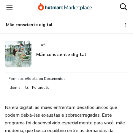
Ir
Ir
Ir
para
para
para
o
o
o
conteúdo
pagamento
rodapé
Mãe consciente digital
principal
Mãe consciente digital
Formato
:
eBooks ou Documentos
Idioma
:
Português
Na era digital, as mães enfrentam desafios únicos que
podem deixá-las exaustas e sobrecarregadas. Este
programa foi desenvolvido especialmente para você, mãe
moderna, que busca equilíbrio entre as demandas da