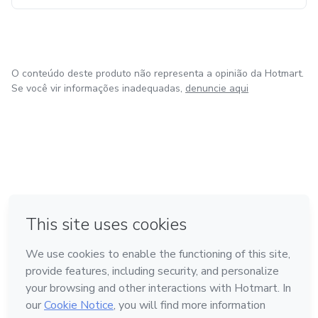
O conteúdo deste produto não representa a opinião da Hotmart.
Se você vir informações inadequadas,
denuncie aqui
em Bogotá
em Amsterdam
em Madrid
na Cidade do México
Feito com
❤
em Belo Horizonte
Conheça a Hotmart