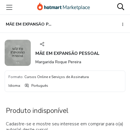
Ir
Ir
Ir
para
para
para
o
o
o
conteúdo
pagamento
rodapé
MÃE EM EXPANSÃO PESSOAL
principal
MÃE EM EXPANSÃO PESSOAL
Margarida Roque Pereira
Formato
:
Cursos Online e Serviços de Assinatura
Idioma
:
Português
Produto indisponível
Cadastre-se e mostre seu interesse em comprar para o(a)
autor(a) deste curso!