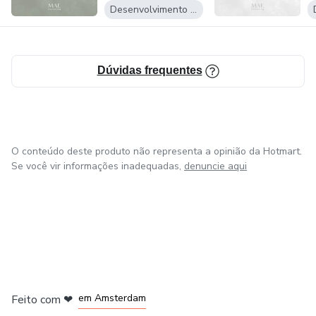
P
Desenvolvimento Pessoal
Dúvidas frequentes
O conteúdo deste produto não representa a opinião da Hotmart.
Se você vir informações inadequadas,
denuncie aqui
em Madrid
em Amsterdam
Feito com
❤
em Belo Horizonte
na Cidade do México
em Bogotá