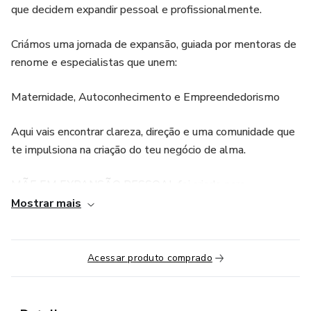
que decidem expandir pessoal e profissionalmente.
Criámos uma jornada de expansão, guiada por mentoras de
renome e especialistas que unem:
Maternidade, Autoconhecimento e Empreendedorismo
Aqui vais encontrar clareza, direção e uma comunidade que
te impulsiona na criação do teu negócio de alma.
MÃE EM EXPANSÃO PESSOAL foi criado para
aprofundares o teu autoconhecimento e cura interior,
Mostrar mais
alinhando a tua essência à tua nova fase de vida e negócio.
Estás pronta para te reconectares contigo mesma?
Acessar produto comprado