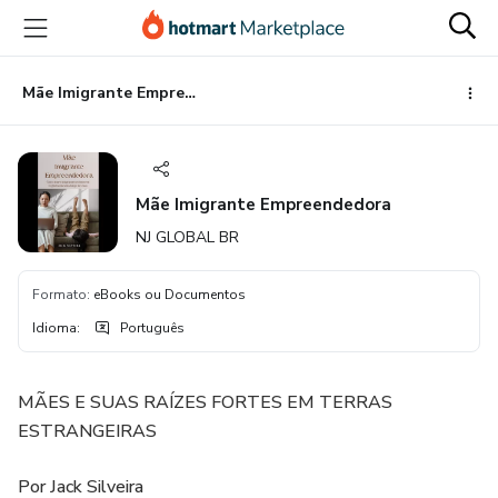
Ir
Ir
Ir
para
para
para
o
o
o
conteúdo
pagamento
rodapé
Mãe Imigrante Empreendedora
principal
Mãe Imigrante Empreendedora
NJ GLOBAL BR
Formato
:
eBooks ou Documentos
Idioma
:
Português
MÃES E SUAS RAÍZES FORTES EM TERRAS
ESTRANGEIRAS
Por Jack Silveira