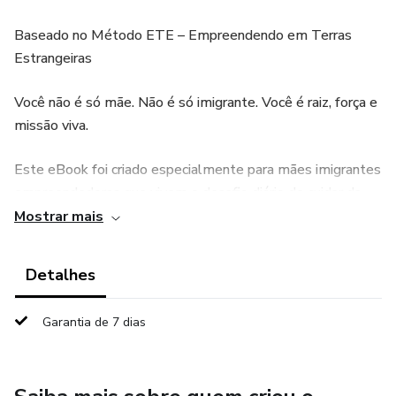
Baseado no Método ETE – Empreendendo em Terras
Estrangeiras
Você não é só mãe. Não é só imigrante. Você é raiz, força e
missão viva.
Este eBook foi criado especialmente para mães imigrantes
empreendedoras que vivem o desafio diário de cuidar da
família, construir um negócio e manter viva a própria
Mostrar mais
identidade — tudo isso longe da terra natal.
Detalhes
Através dos **7 Pilares do Método ETE**, Jack Silveira
guia você por uma jornada de cura, realinhamento e
Garantia de 7 dias
empoderamento, com base bíblica, dados reais e histórias
de mulheres como você.