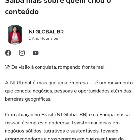
Saiba mais sobre quem criou o
### 💡 **O que você vai encontrar:**
conteúdo
* Como renovar sua mentalidade mesmo em meio à
pressão
NJ GLOBAL BR
* Estratégias práticas para conciliar maternidade, fé e
1 Ano Hotmarter
negócios
* Ferramentas para reconstruir sua identidade sem culpa
🚀 Da visão à conquista, rompendo fronteiras!
* Princípios espirituais que sustentam mães em tempos
A NJ Global é mais que uma empresa — é um movimento
difíceis
que conecta negócios, pessoas e oportunidades além das
barreiras geográficas.
* Dicas sobre legalidade, comunicação e conhecimento
como armas de libertação
Com atuação no Brasil (NJ Global BR) e na Europa, nossa
missão é simples e poderosa: transformar ideias em
* Exercícios e desafios práticos para você e seus filhos
negócios sólidos, lucrativos e sustentáveis, levando
empreendedores a prosperarem em qualquer lugar do