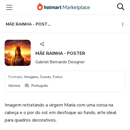
Ir
Ir
Ir
para
para
para
o
o
o
conteúdo
pagamento
rodapé
MÃE RAINHA - POSTER
principal
MÃE RAINHA - POSTER
Gabriel Bernardo Designer
Formato
:
Imagens, Ícones, Fotos
Idioma
:
Português
Imagem retratando a virgem Maria com uma coroa na
cabeça e o por do sol em desfoque ao fundo, arte ideal
para quadros decorativos.