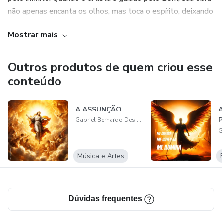
não apenas encanta os olhos, mas toca o espírito, deixando
rastros do divino no mundo. Dessa forma, a arte se torna
Mostrar mais
um testemunho da eternidade, uma expressão sensível
daquilo que a fé contempla e o coração anseia."
Outros produtos de quem criou esse
conteúdo
A ASSUNÇÃO
Gabriel Bernardo Designer
Música e Artes
Dúvidas frequentes