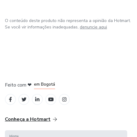
O conteúdo deste produto não representa a opinião da Hotmart.
Se você vir informações inadequadas,
denuncie aqui
em Amsterdam
em Madrid
em Bogotá
Feito com
❤
em Belo Horizonte
na Cidade do México
Conheça a Hotmart
Idioma