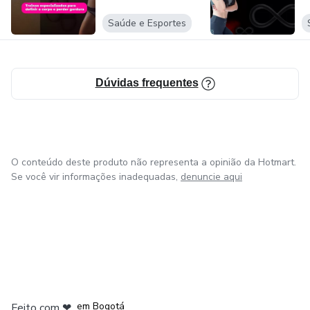
Saúde e Esportes
Dúvidas frequentes
O conteúdo deste produto não representa a opinião da Hotmart.
Se você vir informações inadequadas,
denuncie aqui
em Amsterdam
em Madrid
em Bogotá
Feito com
❤