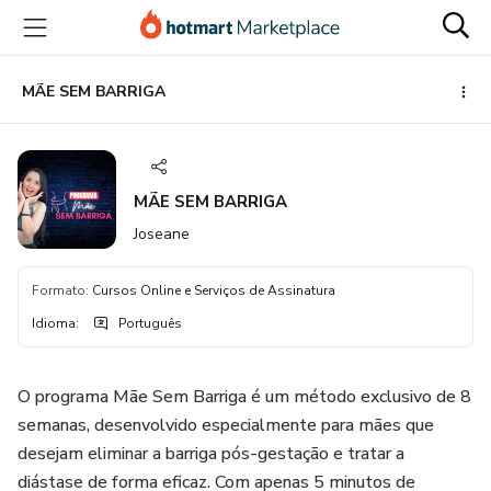
Ir
Ir
Ir
para
para
para
o
o
o
conteúdo
pagamento
rodapé
MÃE SEM BARRIGA
principal
MÃE SEM BARRIGA
Joseane
Formato
:
Cursos Online e Serviços de Assinatura
Idioma
:
Português
O programa Mãe Sem Barriga é um método exclusivo de 8
semanas, desenvolvido especialmente para mães que
desejam eliminar a barriga pós-gestação e tratar a
diástase de forma eficaz. Com apenas 5 minutos de