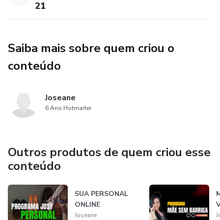
21
Saiba mais sobre quem criou o
conteúdo
Joseane
6 Ano Hotmarter
Outros produtos de quem criou esse
conteúdo
SUA PERSONAL
ONLINE
V
Joseane
J